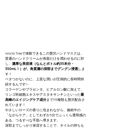
World Treeで体験できるこの贅沢ハンドマスクは、
普通のハンドクリームが表面だけを潤わせるのに対
し、
濃厚な美容液（なんとボトル約35本分・
350mL！）が、角質層の深部までグングン浸透
しま
す！
ベタつかないのに、上質な潤いが圧倒的に長時間持
続するんです✨
コラーゲンやプラセンタ、ヒアルロン酸に加えて、
リンゴ幹細胞エキスやアスタキサンチンといった
最
高峰のエイジングケア成分
まで115種類も贅沢配合さ
れています！ 
やさしいローズの香りに包まれながら、施術中の
「ながらケア」としてわずか5分でふっくら透明感の
ある、つるすべな手肌へ導きます。
深部までしっかり保湿することで、ネイルの持ちも