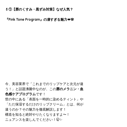
💄①【唇のくすみ・黒ずみ対策】なぜ人気？
『Pink Tone Program』の凄すぎる魅力💋🌸
今、美容業界で「これまでのリップケアと次元が違
う！」と話題沸騰中なのが、この
唇のメラニン・血
色感ケアプログラム
です！
世の中にある「表面を一時的に染めるティント」や
「ただ保湿するだけのリップクリーム」とは、何が
違うのか？その魅力を徹底解説します！
構造を知ると絶対やりたくなりますよ〜！
ニュアンスを楽しんでください！🤫✨