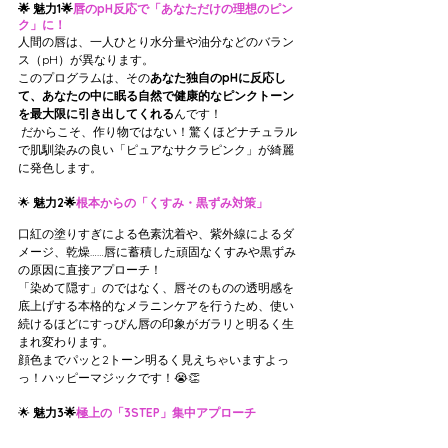
🌟 魅力1🌟
唇のpH反応で「あなただけの理想のピン
ク」に！
人間の唇は、一人ひとり水分量や油分などのバラン
ス（pH）が異なります。
このプログラムは、その
あなた独自のpHに反応し
て、あなたの中に眠る自然で健康的なピンクトーン
を最大限に引き出してくれる
んです！
 だからこそ、作り物ではない！驚くほどナチュラル
で肌馴染みの良い「ピュアなサクラピンク」が綺麗
に発色します。
🌟
 魅力2🌟
根本からの「くすみ・黒ずみ対策」
口紅の塗りすぎによる色素沈着や、紫外線によるダ
メージ、乾燥……唇に蓄積した頑固なくすみや黒ずみ
の原因に直接アプローチ！
「染めて隠す」のではなく、唇そのものの透明感を
底上げする本格的なメラニンケアを行うため、使い
続けるほどにすっぴん唇の印象がガラリと明るく生
まれ変わります。
顔色までパッと2トーン明るく見えちゃいますよっ
っ！ハッピーマジックです！😭👏
🌟 
魅力3🌟
極上の「3STEP」集中アプローチ