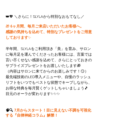
👑💖 ＼さらに！SLYLAから特別なおもてなし／
🎁 
6ヶ月間、毎月ご来店いただいたお客様へ。
感謝の気持ちを込めて、特別なプレゼントをご用意
しております
✨
半年間、SLYLAをご利用頂き「美」を育み、サロン
に毎月足を運んでくださったお客様には、言葉では
言い尽くせない感謝を込めて、さらにとっておきの
サプライズプレゼントをお渡しいたします🎁
（内容はサロンに来てからのお楽しみです！😏）
最先端技術のLED導入メニューや、自慢のラッシュ
リフトをいつでもベストな状態でキープしながら、
お得な特典を毎月賢くゲットしちゃいましょう🎵
目元のオーラが変わります✨✨✨
🧠🔍 
7月からスタート！目に見えない不調を可視化
する『自律神経コラム』解禁！