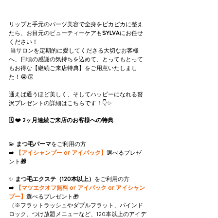
リップと手元のパーツ美容で全身をピカピカに整え
たら、お目元のビューティーケアも
SYLVA
にお任せ
ください！
 当サロンを定期的に愛してくださる大切なお客様
へ、日頃の感謝の気持ちを込めて、とってもとって
もお得な【継続ご来店特典】をご用意いたしまし
た！😭👏
通えば通うほど美しく、そしてハッピーになれる贅
沢プレゼントの詳細はこちらです！👇✨
🗓️ ❤️ 2ヶ月連続ご来店のお客様への特典
💫 
まつ毛パーマ
をご利用の方
➡️
【アイシャンプー or アイパック】
選べるプレゼ
ント
🎁
✨ 
まつ毛エクステ（120本以上）
をご利用の方
➡️ 
【マツエクオフ無料 or アイパック or アイシャン
プー】
選べるプレゼント🎁 
（※フラットラッシュやダブルフラット、バインド
ロック、つけ放題メニューなど、120本以上のアイデ