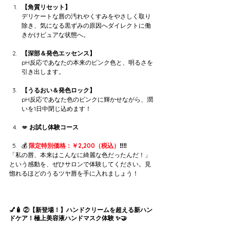
【角質リセット】
デリケートな唇の汚れやくすみをやさしく取り
除き、気になる黒ずみの原因へダイレクトに働
きかけピュアな状態へ。
【深部＆発色エッセンス】
pH反応であなたの本来のピンク色と、明るさを
引き出します。
【うるおい＆発色ロック】
pH反応であなた色のピンクに輝かせながら、潤
いを1日中閉じ込めます！
💋 
お試し体験コース
💰 
限定特別価格：￥2,200（税込）
‼️‼️
「私の唇、本来はこんなに綺麗な色だったんだ！」
という感動を、ぜひサロンで体験してください。見
惚れるほどのうるツヤ唇を手に入れましょう！
💅🧴 ②【新登場！】ハンドクリームを超える新ハン
ドケア！極上美容液ハンドマスク体験 ✨🤝