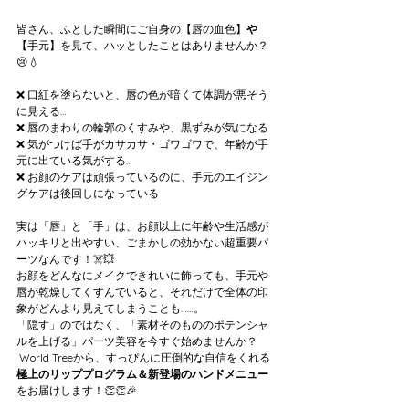
皆さん、ふとした瞬間にご自身の【唇の血色】
や
【手元】を見て、ハッとしたことはありませんか？
😢💧
❌ 口紅を塗らないと、唇の色が暗くて体調が悪そう
に見える…
❌ 唇のまわりの輪郭のくすみや、黒ずみが気になる
❌ 気がつけば手がカサカサ・ゴワゴワで、年齢が手
元に出ている気がする…
❌ お顔のケアは頑張っているのに、手元のエイジン
グケアは後回しになっている
実は「唇」と「手」は、お顔以上に年齢や生活感が
ハッキリと出やすい、ごまかしの効かない超重要パ
ーツなんです！☠️💥 
お顔をどんなにメイクできれいに飾っても、手元や
唇が乾燥してくすんでいると、それだけで全体の印
象がどんより見えてしまうことも……。
「隠す」のではなく、「素材そのもののポテンシャ
ルを上げる」パーツ美容を今すぐ始めませんか？
 World Treeから、すっぴんに圧倒的な自信をくれる
極上のリッププログラム＆新登場のハンドメニュー
をお届けします！👏👏🎉