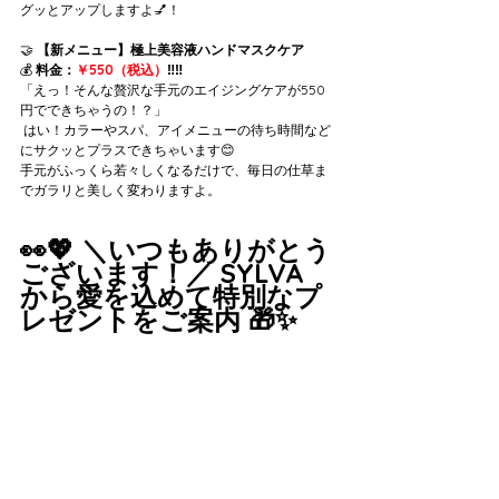
グッとアップしますよ💅！
🤝 
【新メニュー】極上美容液ハンドマスクケア
💰 
料金：
￥550（税込）
‼️‼️
「えっ！そんな贅沢な手元のエイジングケアが550
円でできちゃうの！？」
 はい！カラーやスパ、アイメニューの待ち時間など
にサクッとプラスできちゃいます😊 
手元がふっくら若々しくなるだけで、毎日の仕草ま
でガラリと美しく変わりますよ。
👀💖 ＼いつもありがとう
ございます！／ SYLVA 
から愛を込めて特別なプ
レゼントをご案内 🎁✨