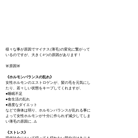
様々な事が原因でマイナス(薄毛)の変化に繋がって
いるのですが、大きく4つの原因があります！
🚨原因🚨
《ホルモンバランスの乱れ》
女性ホルモンのエストロゲンが、髪の毛を元気にし
たり、若々しい状態をキープしてくれますが、
●睡眠不足
●食生活の乱れ
●過度なダイエット
などで身体は弱り、ホルモンバランスが乱れる事に
よって女性ホルモンが十分に作られず減少してしま
い薄毛の原因に…⚠️
《ストレス》
現代社会において切っても切れない部分ではありま