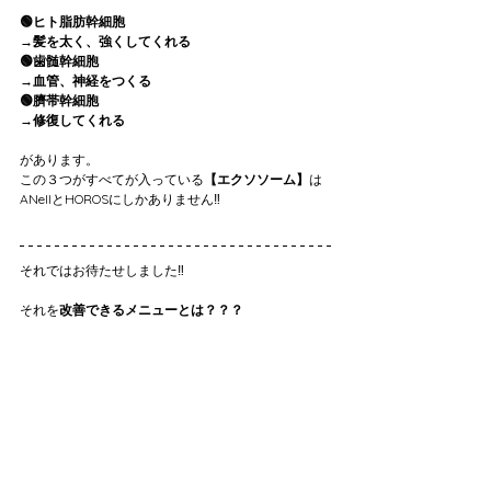
🟢ヒト脂肪幹細胞
→髪を太く、強くしてくれる
🟢歯髄幹細胞
→血管、神経をつくる
🟢臍帯幹細胞
→修復してくれる
があります。
この３つがすべてが入っている
【エクソソーム】
は
ANellとHOROSにしかありません‼️
それではお待たせしました‼️
それを
改善できるメニューとは？？？