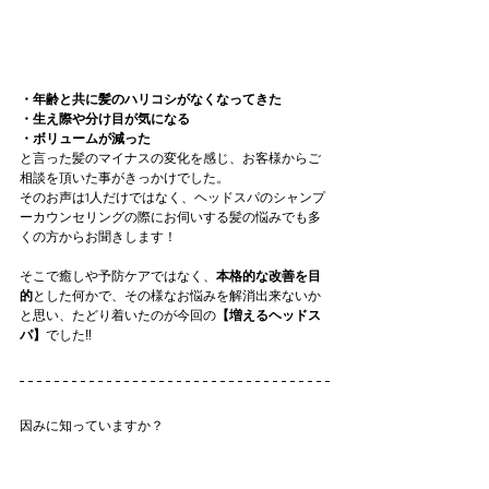
・年齢と共に髪のハリコシがなくなってきた
・生え際や分け目が気になる
・ボリュームが減った
と言った髪のマイナスの変化を感じ、お客様からご
相談を頂いた事がきっかけでした。
そのお声は1人だけではなく、ヘッドスパのシャンプ
ーカウンセリングの際にお伺いする髪の悩みでも多
くの方からお聞きします！
そこで癒しや予防ケアではなく、
本格的な改善を目
的
とした何かで、その様なお悩みを解消出来ないか
と思い、たどり着いたのが今回の
【増えるヘッドス
パ】
でした‼️
因みに知っていますか？