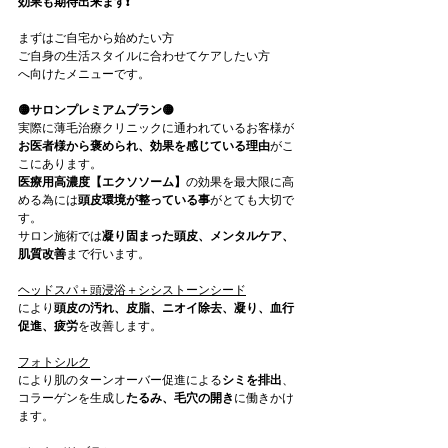
効果も期待出来ます❗️
まずはご自宅から始めたい方
ご自身の生活スタイルに合わせてケアしたい方
へ向けたメニューです。
🟡サロンプレミアムプラン🟡
実際に薄毛治療クリニックに通われているお客様が
お医者様から褒められ、効果を感じている理由
がこ
こにあります。
医療用高濃度【エクソソーム】
の効果を最大限に高
める為には
頭皮環境が整っている事
がとても大切で
す。
サロン施術では
凝り固まった頭皮、メンタルケア、
肌質改善
まで行います。
ヘッドスパ＋頭浸浴＋シシストーンシード
により
頭皮の汚れ、皮脂、ニオイ除去、凝り、血行
促進、疲労
を改善します。
フォトシルク
により肌のターンオーバー促進による
シミを排出
、
コラーゲンを生成し
たるみ、毛穴の開き
に働きかけ
ます。