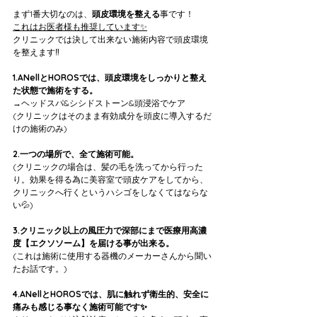
まず1番大切なのは、
頭皮環境を整える
事です！
これはお医者様も推奨しています✨
クリニックでは決して出来ない施術内容で頭皮環境
を整えます‼️
1.ANellとHOROSでは、頭皮環境をしっかりと整え
た状態で施術をする。
→ヘッドスパ&シシドストーン&頭浸浴でケア
(クリニックはそのまま有効成分を頭皮に導入するだ
けの施術のみ)
2.一つの場所で、全て施術可能。
(クリニックの場合は、髪の毛を洗ってから行った
り。効果を得る為に美容室で頭皮ケアをしてから、
クリニックへ行くというハシゴをしなくてはならな
い💦)
3.クリニック以上の風圧力で深部にまで医療用高濃
度【エクソソーム】を届ける事が出来る。
(これは施術に使用する器機のメーカーさんから聞い
たお話です。)
4.ANellとHOROSでは、肌に触れず衛生的、安全に
痛みも感じる事なく施術可能です✨