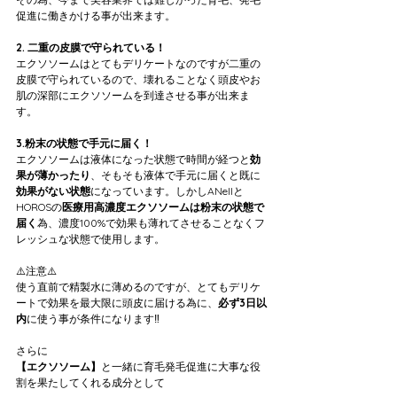
促進に働きかける事が出来ます。
2. 二重の皮膜で守られている！
エクソソームはとてもデリケートなのですが二重の
皮膜で守られているので、壊れることなく頭皮やお
肌の深部にエクソソームを到達させる事が出来ま
す。
3.粉末の状態で手元に届く！
エクソソームは液体になった状態で時間が経つと
効
果が薄かったり
、そもそも液体で手元に届くと既に
効果がない状態
になっています。しかしANellと
HOROSの
医療用高濃度エクソソームは粉末の状態で
届く
為、濃度100%で効果も薄れてさせることなくフ
レッシュな状態で使用します。
⚠️注意⚠️
使う直前で精製水に薄めるのですが、とてもデリケ
ートで効果を最大限に頭皮に届ける為に、
必ず3日以
内
に使う事が条件になります‼️
さらに
【エクソソーム】
と一緒に育毛発毛促進に大事な役
割を果たしてくれる成分として