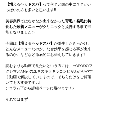
【増えるヘッドスパ】
って何？と頭の中に？？がい
っぱいの方も多いと思います‼️
美容業界ではなかなか出来なかった
育毛・発毛に特
化した改善メニュー
がクリニックと提携する事で可
能となりました✨
今回は
【増えるヘッドスパ】
が誕生したきっかけ、
どんなメニューなのか、なぜ効果を感じる事が出来
るのか、などなど徹底的にお伝えしていきます‼️
読むよりも動画で見たいという方には、HOROSのフ
クシマとANellのユキのキラキラコンビがわかりやす
く動画で解説していますので、そちらだけをご覧頂
いても大丈夫です🙆‍♀️
(↓コラム下から詳細ページに飛べます！)
それではまず