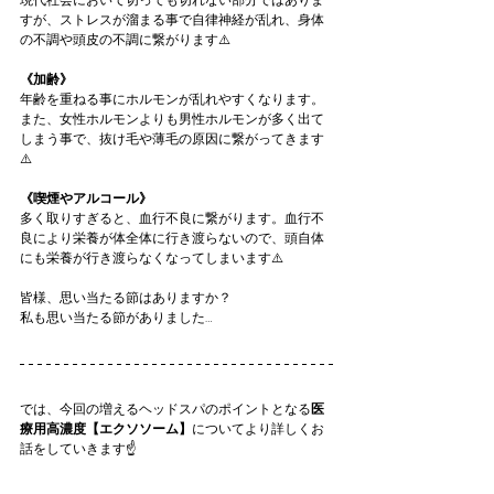
すが、ストレスが溜まる事で自律神経が乱れ、身体
の不調や頭皮の不調に繋がります⚠️
《加齢》
年齢を重ねる事にホルモンが乱れやすくなります。
また、女性ホルモンよりも男性ホルモンが多く出て
しまう事で、抜け毛や薄毛の原因に繋がってきます
⚠️
《喫煙やアルコール》
多く取りすぎると、血行不良に繋がります。血行不
良により栄養が体全体に行き渡らないので、頭自体
にも栄養が行き渡らなくなってしまいます⚠️
皆様、思い当たる節はありますか？
私も思い当たる節がありました…
では、今回の増えるヘッドスパのポイントとなる
医
療用高濃度【エクソソーム】
についてより詳しくお
話をしていきます☝️