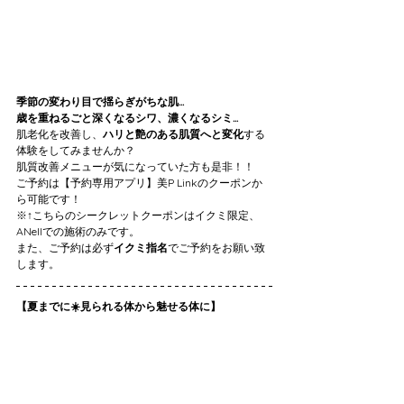
季節の変わり目で揺らぎがちな肌…
歳を重ねるごと深くなるシワ、濃くなるシミ…
肌老化を改善し、
ハリと艶のある肌質へと変化
する
体験をしてみませんか？
肌質改善メニューが気になっていた方も是非！！
ご予約は【予約専用アプリ】美P Linkのクーポンか
ら可能です！
※↑こちらのシークレットクーポンはイクミ限定、
ANellでの施術のみです。
また、ご予約は必ず
イクミ指名
でご予約をお願い致
します。
【夏までに☀️見られる体から魅せる体に】