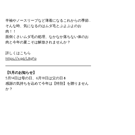
半袖やノースリーブなど薄着になるこれからの季節…
そんな時、気になるのはムダ毛とぷよぷよのお
肉！！
面倒くさいムダ毛の処理、なかなか落ちない体のお
肉と今年の夏こそは解放されませんか？
詳しくはこちら
https://x.gd/L8gFa
【5月のお知らせ】
5月14日は母の日、6月18日は父の日🌷
感謝の気持ちを込めて今年は【特別】を贈りません
か？