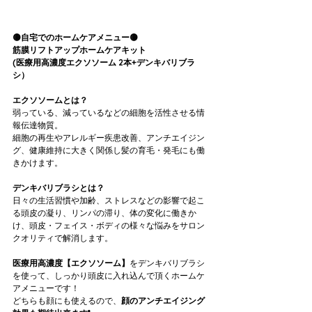
🟡自宅でのホームケアメニュー🟡
筋膜リフトアップホームケアキット
(医療用高濃度エクソソーム 2本+デンキバリブラ
シ）
エクソソームとは？
弱っている、減っているなどの細胞を活性させる情
報伝達物質。
細胞の再生やアレルギー疾患改善、アンチエイジン
グ、健康維持に大きく関係し髪の育毛・発毛にも働
きかけます。
デンキバリブラシとは？
日々の生活習慣や加齢、ストレスなどの影響で起こ
る頭皮の凝り、リンパの滞り、体の変化に働きか
け、頭皮・フェイス・ボディの様々な悩みをサロン
クオリティで解消します。
医療用高濃度【エクソソーム】
をデンキバリブラシ
を使って、しっかり頭皮に入れ込んで頂くホームケ
アメニューです！
どちらも顔にも使えるので、
顔のアンチエイジング