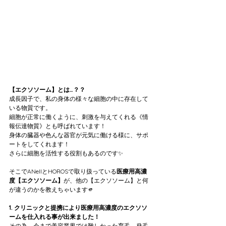
【エクソソーム】とは…？？
成長因子で、私の身体の様々な細胞の中に存在して
いる物質です。
細胞が正常に働くように、刺激を与えてくれる《情
報伝達物質》とも呼ばれています！
身体の臓器や色んな器官が元気に働ける様に、サポ
ートをしてくれます！
さらに細胞を活性する役割もあるのです✨
そこでANellとHOROSで取り扱っている
医療用高濃
度【エクソソーム】
が、他の【エクソソーム】と何
が違うのかを教えちゃいます🫵
1. クリニックと提携により医療用高濃度のエクソソ
ームを仕入れる事が出来ました！
その為、今まで美容業界では難しかった育毛、発毛