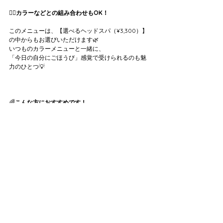
💇‍♀️
カラーなどとの組み合わせもOK！
このメニューは、【選べるヘッドスパ（¥3,300）】
の中からもお選びいただけます🌿
いつものカラーメニューと一緒に、
「今日の自分にごほうび」感覚で受けられるのも魅
力のひとつ💡
🌈
こんな方におすすめです！
・頭皮や髪の変化を最近感じる
・分け目・つむじが気になる
・抜け毛・細毛が気になってきた
・ケアはしたいけど、何から始めればいいかわから
ない
・疲れが溜まっていて、癒されたい！
1回でも「なんか違う！」を実感される方、続出中で
す✨