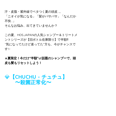
汗・皮脂・紫外線でベタつく夏の頭皮…。
「ニオイが気になる」「髪がパサパサ」「なんだか
不快…」
そんなお悩み、出てきていませんか？
この夏、HOS.JAPANの人気シャンプー＆トリートメ
ントシリーズが【旧ボトル在庫限り】で半額‼️
“気になってたけど迷ってた”方も、今がチャンスで
す✨
☀️
夏限定！今だけ“半額”
🌿
話題のシャンプーで、頭
皮も髪もリセットしよう！
💎
【CHUCHU - チュチュ】
　　〜殺菌正常化〜