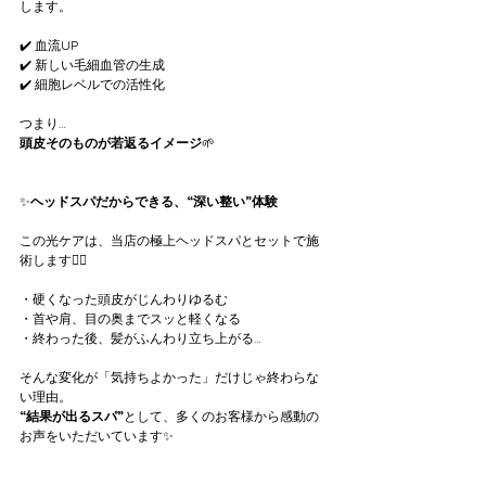
します。
✔️ 血流UP
✔️ 新しい毛細血管の生成
✔️ 細胞レベルでの活性化
つまり…
頭皮そのものが若返るイメージ
🌱
✨
ヘッドスパだからできる、“深い整い”体験
この光ケアは、当店の極上ヘッドスパとセットで施
術します🧖‍♀️
・硬くなった頭皮がじんわりゆるむ
・首や肩、目の奥までスッと軽くなる
・終わった後、髪がふんわり立ち上がる…
そんな変化が「気持ちよかった」だけじゃ終わらな
い理由。
“結果が出るスパ”
として、多くのお客様から感動の
お声をいただいています✨