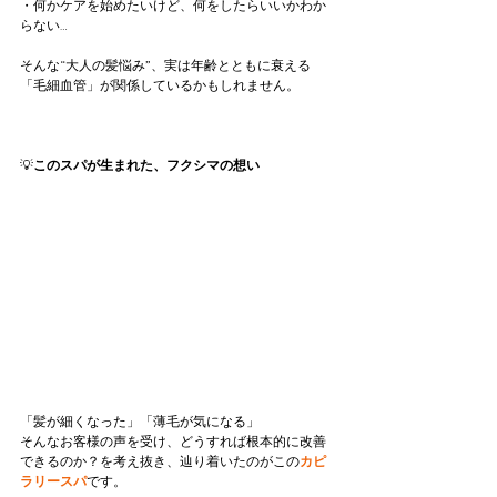
・何かケアを始めたいけど、何をしたらいいかわか
らない…
そんな“大人の髪悩み”、実は年齢とともに衰える
「毛細血管」が関係しているかもしれません。
💡
このスパが生まれた、フクシマの想い
「髪が細くなった」「薄毛が気になる」
そんなお客様の声を受け、どうすれば根本的に改善
できるのか？を考え抜き、辿り着いたのがこの
カピ
ラリースパ
です。