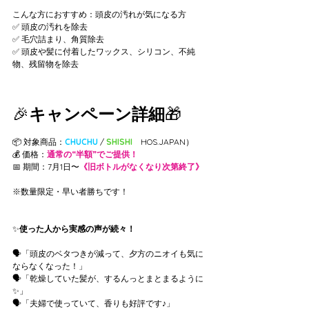
こんな方におすすめ：頭皮の汚れが気になる方
✅ 頭皮の汚れを除去
✅ 毛穴詰まり、角質除去
✅ 頭皮や髪に付着したワックス、シリコン、不純
物、残留物を除去
🎉
キャンペーン詳細
🎁
📦 対象商品：
CHUCHU 
/
 SHISHI
（
HOS.JAPAN）
💰 価格：
通常の“半額”でご提供！
📅 期間：7月1日〜
《旧ボトルがなくなり次第終了》
※数量限定・早い者勝ちです！
✨
使った人から実感の声が続々！
🗣️「頭皮のベタつきが減って、夕方のニオイも気に
ならなくなった！」
🗣️「乾燥していた髪が、するんっとまとまるように
✨」
🗣️「夫婦で使っていて、香りも好評です♪」