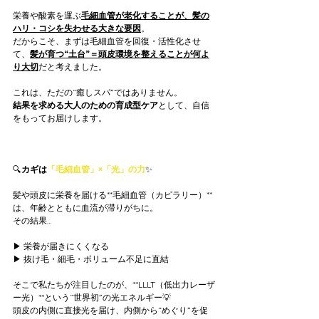
栄養や酸素を運ぶ
毛細血管が老化することが、髪の
ハリ・コシを失わせる大きな要因
。
だからこそ、まずは毛細血管を回復・活性化させ
て、
髪が育つ“土台”＝頭皮環境を整えることが何よ
り大切
だと考えました。
これは、ただの“癒しスパ”ではありません。
結果を求める大人のための育成型ケア
として、自信
をもってお届けします。
🔍
カギは
「毛細血管」×「光」の力
✨
髪や頭皮に栄養を届ける**毛細血管（カピラリー）**
は、年齢とともに血流が滞りがちに。
その結果…
▶ 栄養が届きにくくなる
▶ 抜け毛・細毛・ボリューム不足に直結
そこで私たちが注目したのが、**LLLT（低出力レーザ
ー光）**という“世界初”の光エネルギー💡
頭皮の内側に直接光を届け、内側から“めぐり”を促