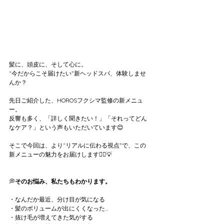
髪に、頭皮に、そして心に。
“今だからこそ届けたい”新ヘッドスパ、体験しませ
んか？
先日ご紹介した、HOROSフクシマ監修の新メニュ
ー。
反響も多く、「詳しく聞きたい！」「それってどん
なケア？」という声もいただいています😊
そこで今回は、より“リアルに伝わる視点”で、この
新メニューの魅力をお届けします🧖‍♀️💡
💭
そのお悩み、私たちもわかります。
・なんだか最近、分け目が気になる
・髪のボリュームが出にくくなった…
・抜け毛が増えてきた気がする