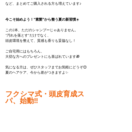
など、まとめてご購入される方も増えています♪
今こそ始めよう！“素髪”から整う夏の新習慣
☀️
この2本、ただのシャンプーじゃありません。
“汚れを落とす”だけでなく、
頭皮環境を整えて、質感も香りも妥協なし！
ご自宅用にはもちろん、
大切な方へのプレゼントにも喜ばれています🎁
気になる方は、ぜひスタッフまでお気軽にどうぞ😊
夏のヘアケア、今から差がつきますよ✨
フクシマ式・頭皮育成ス
パ、始動‼️