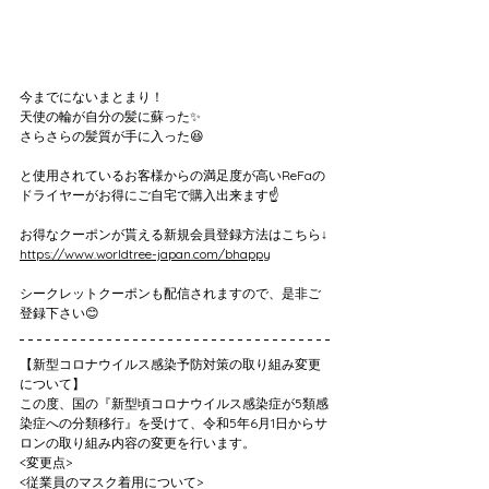
今までにないまとまり！
天使の輪が自分の髪に蘇った✨
さらさらの髪質が手に入った😆
と使用されているお客様からの満足度が高いReFaの
ドライヤーがお得にご自宅で購入出来ます☝️
お得なクーポンが貰える新規会員登録方法はこちら↓
https://www.worldtree-japan.com/bhappy
シークレットクーポンも配信されますので、是非ご
登録下さい😊
【新型コロナウイルス感染予防対策の取り組み変更
について】
この度、国の『新型頃コロナウイルス感染症が5類感
染症への分類移行』を受けて、令和5年6月1日からサ
ロンの取り組み内容の変更を行います。
<変更点>
<従業員のマスク着用について>