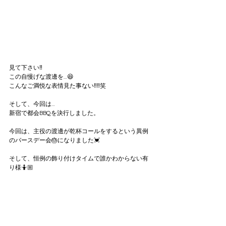
見て下さい‼️
この自慢げな渡邊を…😆
こんなご満悦な表情見た事ない‼️‼️笑
そして、今回は…
新宿で都会BBQを決行しました。
今回は、主役の渡邊が乾杯コールをするという異例
のバースデー会🎂になりました💓
そして、恒例の飾り付けタイムで誰かわからない有
り様🤷🏼