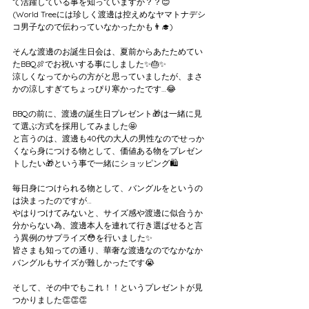
て活躍している事を知っていますか？？😊
(World Treeには珍しく渡邊は控えめなヤマトナデシ
コ男子なので伝わっていなかったかも👨‍🎓)
そんな渡邊のお誕生日会は、夏前からあたためてい
たBBQ🍖でお祝いする事にしました✨🎂✨
涼しくなってからの方がと思っていましたが、まさ
かの涼しすぎてちょっぴり寒かったです…😂
BBQの前に、渡邊の誕生日プレゼント🎁は一緒に見
て選ぶ方式を採用してみました🤩
と言うのは、渡邊も40代の大人の男性なのでせっか
くなら身につける物として、価値ある物をプレゼン
トしたい🎁という事で一緒にショッピング🛍️
毎日身につけられる物として、バングルをというの
は決まったのですが…
やはりつけてみないと、サイズ感や渡邊に似合うか
分からない為、渡邊本人を連れて行き選ばせると言
う異例のサプライズ😳を行いました✨
皆さまも知っての通り、華奢な渡邊なのでなかなか
バングルもサイズが難しかったです😭
そして、その中でもこれ！！というプレゼントが見
つかりました👏👏👏