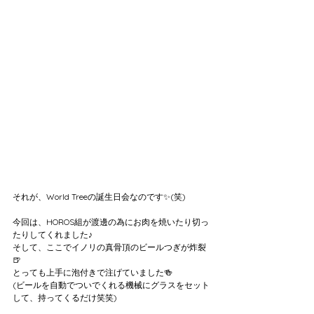
それが、World Treeの誕生日会なのです✨(笑)
今回は、HOROS組が渡邊の為にお肉を焼いたり切っ
たりしてくれました♪
そして、ここでイノリの真骨頂のビールつぎが炸裂
🍺
とっても上手に泡付きで注げていました🍻
(ビールを自動でついでくれる機械にグラスをセット
して、持ってくるだけ笑笑)