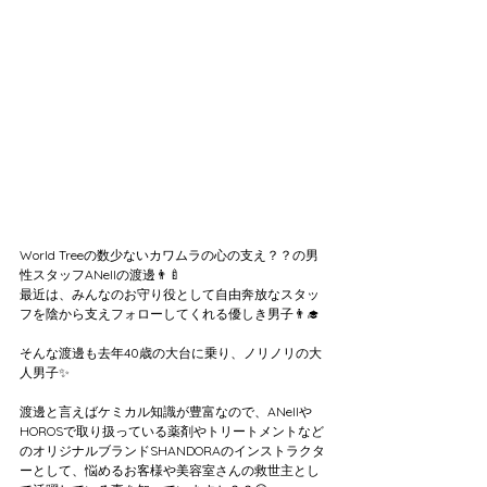
World Treeの数少ないカワムラの心の支え？？の男
性スタッフANellの渡邊👨‍🍼
最近は、みんなのお守り役として自由奔放なスタッ
フを陰から支えフォローしてくれる優しき男子👨‍🎓
そんな渡邊も去年40歳の大台に乗り、ノリノリの大
人男子✨
渡邊と言えばケミカル知識が豊富なので、ANellや
HOROSで取り扱っている薬剤やトリートメントなど
のオリジナルブランドSHANDORAのインストラクタ
ーとして、悩めるお客様や美容室さんの救世主とし