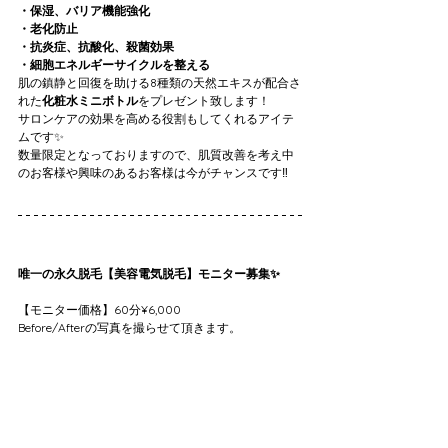
・保湿、バリア機能強化
・老化防止
・抗炎症、抗酸化、殺菌効果
・細胞エネルギーサイクルを整える
肌の鎮静と回復を助ける8種類の天然エキスが配合さ
れた
化粧水ミニボトル
をプレゼント致します！
サロンケアの効果を高める役割もしてくれるアイテ
ムです✨
数量限定となっておりますので、肌質改善を考え中
のお客様や興味のあるお客様は今がチャンスです‼️
唯一の永久脱毛【美容電気脱毛】モニター募集✨
【モニター価格】60分¥6,000
Before/Afterの写真を撮らせて頂きます。