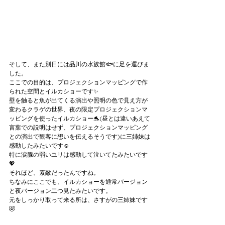
そして、また別日には品川の水族館🐟に足を運びま
した。
ここでの目的は、プロジェクションマッピングで作
られた空間とイルカショーです✨
壁を触ると魚が出てくる演出や照明の色で見え方が
変わるクラゲの世界、夜の限定プロジェクションマ
ッピングを使ったイルカショー🐬(昼とは違いあえて
言葉での説明はせず、プロジェクションマッピング
との演出で観客に想いを伝えるそうです)に三姉妹は
感動したみたいです☺️
特に涙腺の弱いユリは感動して泣いてたみたいです
💖
それほど、素敵だったんですね。
ちなみにここでも、イルカショーを通常バージョン
と夜バージョン二つ見たみたいです。
元をしっかり取って来る所は、さすがの三姉妹です
🤣