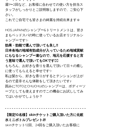
週1〜2回など、お客様に合わせての使い方を担当ス
タッフがしっかりとご説明致しますので、ご安心下
さい。
これでご自宅でも皆さまの綺麗を持続出来ます☺️
HOS.JAPANのシャンプー&トリートメントは、皆さ
まもベッドスパの時に使っているお店オリジナルシ
ャンプーです✨
効果・効能で選んで頂いても良し‼️
日本各地の地域有効成分が入っているため地域貢献
にもなるシャンプー達なので、地元を応援すると言
う意味で選んで頂いてもOKです🙆‍♀️
もちろん、お好きな香りを選んで頂いて日々の癒し
に使ってもらえると幸せです✨
私は髪から、好きな香りがするとテンションが上が
るので是非そんな体験をして頂きたいです♪
因みにTOTOとCHUCHUのシャンプーは、ボディーソ
ープとしても使えますのでこの機会にお試ししてみ
てはいかがでしょうか？
【限定10名様】skinチケットご購入頂いた方に化粧
水ミニボトルプレゼント
🎁
skinチケット12回、24回をご購入頂いたお客様に