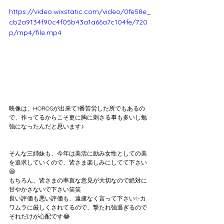
https://video.wixstatic.com/video/0fe58e_
cb2a9134f90c4f05b43a1a66a7c104fe/720
p/mp4/file.mp4
映像は、HOROSが出来て1番苦労した所でもあるの
で、作ってるからこそ更に胸に刺さる事も多いし勉
強になったんだと思います♪
そんな三姉妹も、今年は美活に励み女性としての美
を追求していくので、皆さま楽しみにしてて下さい
😃
もちろん、皆さまの率直な意見が大切なので絶対に
甘やかさないで下さい笑笑
良い評価も悪い評価も、遠慮なく言って下さい✨カ
ワムラに厳しくされてるので、撃たれ強過ぎるので
それだけが心配です😂