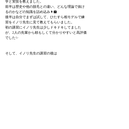
学と実技を教えました。
前半は歴史や他の脱毛との違い、どんな理論で抜け
るのかなどの知識を詰め込み👩‍🏫
後半は自分でまずは試して、ひたすら相モデルで練
習をイノリ先生に見て教えてもらいました。
初の講習にイノリ先生は少しドキドキしてました
が、2人の先輩から頼もしくて分かりやすいと高評価
でした✨
そして、イノリ先生の講習の後は