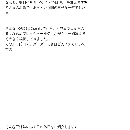
なんと、明日(3月3日)でHOROSは1周年を迎えます💖
皆さまのお陰で、あっという間の幸せな一年でした
☺️
そんなHOROSはOpenしてから、カワムラ氏からの
並々ならぬプレッシャーを受けながら、三姉妹は強
く大きく成長して来ました。
カワムラ氏曰く、ズーズーしさはピカイチらしいで
す笑
そんな三姉妹のある日の休日をご紹介します♪