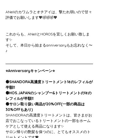
ANellのカワムラとオチアイは、撃たれ弱いので甘々
評価でお願いします💖🤣🤣🤣💖
これからも、ANellとHOROSを宜しくお願い致しま
す✨
そして、本日から始まるanniversaryもお忘れなく〜
♪
⭐️Anniversaryキャンペーン⭐️
🟢SHANDORA高濃度トリートメント1ℓのレフィルが
半額‼️
🟢HOS.JAPANのシャンプー&トリートメントの1ℓの
レフィルが半額‼️
🟢サロン取り扱い商品が20%OFF(一部の商品は
30%OFFもあり)
SHANDORAの高濃度トリートメントは、皆さまがお
店でおこなっているトリートメントの一部をホーム
ケアとして使える商品になります✨
サロン帰りの艶髪を保つのに、とてもオススメのト
リートメントです💖