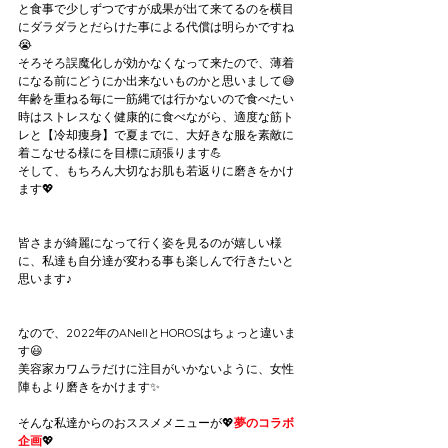
と食事で少しずつですが成果が出て来てるのを横目
にダラダラとだらけた事による代償は明らかですね
😭
そろそろ誤魔化しが効かなくなって来たので、薄着
になる前にどうにか出来ないものかと思いまして😅
年齢を重ねる毎に一筋縄では行かないので食べたい
時はストレスなく健康的に食べながら、適度な筋ト
レと【冷却痩身】で夏までに、大好きな服を素敵に
着こなせる様にを目標に頑張ります💪
そして、もちろん大切なお肌も若返りに磨きをかけ
ます💖
皆さまが綺麗になって行く姿を見るのが嬉しい様
に、私達も自分達が変わる事も楽しんで行きたいと
思います♪
なので、2022年のANellとHOROSはちょっと違いま
す😃
美容家カワムラだけに注目がいかないように、女性
陣もより磨きをかけます✨
そんな私達からのおススメメニューが💖
夢のコラボ
企画
💖