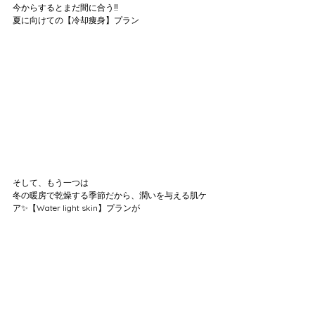
今からするとまだ間に合う‼️
夏に向けての【冷却痩身】プラン
そして、もう一つは
冬の暖房で乾燥する季節だから、潤いを与える肌ケ
ア✨【Water light skin】プランが