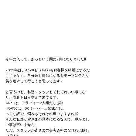
今年に入って、あっという間に2月になりました‼️
2022年は、ANellもHOROSもお客様を綺麗にするだ
けじゃなく、自分達も綺麗になるをテーマに色んな
美を追求して行こうと思ってます♪
と言うのも、私達スタッフもそれぞれいい歳にな
り、悩みも日々増えて来てます。
ANellは、アラフォー2人組だし(笑)
HOROSは、30オーバー三姉妹だし。
ってな訳で、悩みもそれぞれ違いますよね🤭
そんな私達が皆さまの見本になるなんて、厚かまし
い事は言いません‼️
ただ、スタッフが皆さまの参考資料になれれば嬉し
いです♪