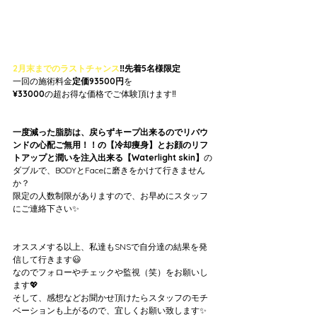
2月末までのラストチャンス
‼️先着5名様限定
一回の施術料金
定価93500円
を
¥33000
の超お得な価格でご体験頂けます‼️
一度減った脂肪は、戻らずキープ出来るのでリバウ
ンドの心配ご無用！！の【冷却痩身】とお顔のリフ
トアップと潤いを注入出来る【Waterlight skin】
の
ダブルで、BODYとFaceに磨きをかけて行きません
か？
限定の人数制限がありますので、お早めにスタッフ
にご連絡下さい✨
オススメする以上、私達もSNSで自分達の結果を発
信して行きます😃
なのでフォローやチェックや監視（笑）をお願いし
ます💖
そして、感想などお聞かせ頂けたらスタッフのモチ
ベーションも上がるので、宜しくお願い致します✨