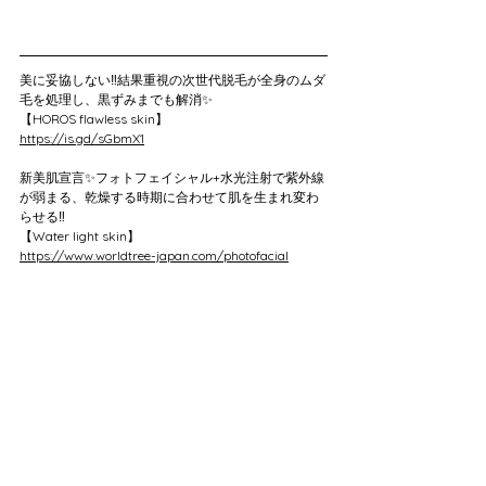
美に妥協しない‼️結果重視の次世代脱毛が全身のムダ
毛を処理し、黒ずみまでも解消✨
【HOROS flawless skin】
https://is.gd/sGbmX1
新美肌宣言✨フォトフェイシャル+水光注射で紫外線
が弱まる、乾燥する時期に合わせて肌を生まれ変わ
らせる‼️
【Water light skin】
https://www.worldtree-japan.com/photofacial
お問い合わせはこちら💁‍♀️
ANell LINE
https://lin.ee/jHyYZM7
HOROS LINE
https://lin.ee/ladtQXF