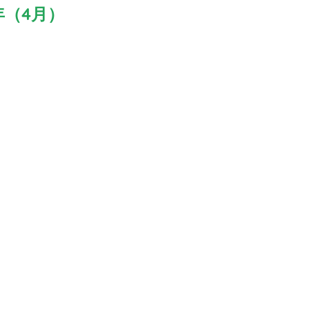
0周年（4月）