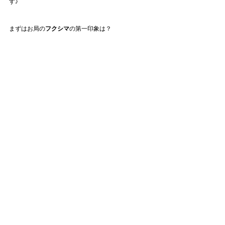
す♪
まずはお局の
フクシマ
の第一印象は？