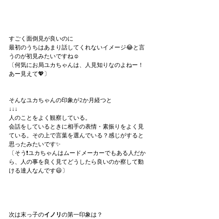
すごく面倒見が良いのに
最初のうちはあまり話してくれないイメージ😂と言
うのが初見みたいですね☺️
〔何気にお局ユカちゃんは、人見知りなのよねー！
あー見えて💖〕
そんなユカちゃんの印象が2か月経つと
↓↓↓
人のことをよく観察している。
会話をしているときに相手の表情・素振りをよく見
ている。その上で言葉を選んでいる？感じがすると
思ったみたいです✨
〔そう❗️ユカちゃんはムードメーカーでもある人だか
ら、人の事を良く見てどうしたら良いのか察して動
ける達人なんです😃〕
次は末っ子の
イノリ
の第一印象は？