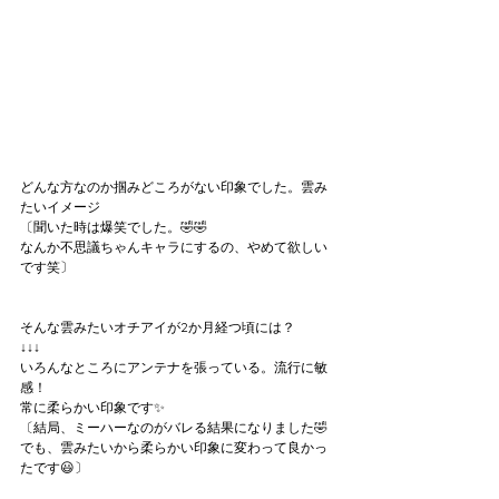
どんな方なのか掴みどころがない印象でした。雲み
たいイメージ
〔聞いた時は爆笑でした。🤣🤣
なんか不思議ちゃんキャラにするの、やめて欲しい
です笑〕
そんな雲みたいオチアイが2か月経つ頃には？
↓↓↓
いろんなところにアンテナを張っている。流行に敏
感！
常に柔らかい印象です✨
〔結局、ミーハーなのがバレる結果になりました🤣
でも、雲みたいから柔らかい印象に変わって良かっ
たです😃〕