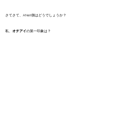
さてさて、ANell側はどうでしょうか？
私、
オチアイ
の第一印象は？