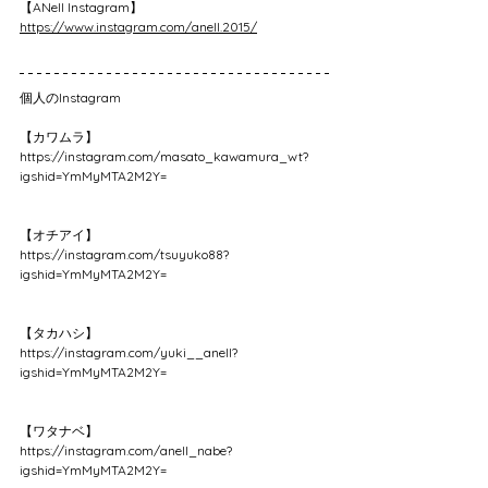
【ANell Instagram】
https://www.instagram.com/anell.2015/
個人のInstagram
【カワムラ】
https://instagram.com/masato_kawamura_wt?
igshid=YmMyMTA2M2Y=
【オチアイ】
https://instagram.com/tsuyuko88?
igshid=YmMyMTA2M2Y=
【タカハシ】
https://instagram.com/yuki__anell?
igshid=YmMyMTA2M2Y=
【ワタナベ】
https://instagram.com/anell_nabe?
igshid=YmMyMTA2M2Y=