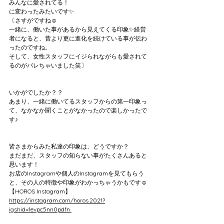
みんなに愛されてる！
に変わったみたいです✨
〔さすがですね☺️
一緒に、働いた事があるから見えてくる印象✨経営
者になると、昔より更に進化を続けている事が伝わ
ったのですね。
そして、女性スタッフにイジられながらも愛されて
るのがバレちゃいました笑〕
いかがでしたか？？
あまり、一緒に働いてるスタッフからの第一印象っ
て、なかなか聞くことがなかったので楽しかったで
す♪
皆さまからみた私達の印象は、どうですか？
まだまだ、スタッフの知らない事がたくさんあると
思います！
お店のInstagramや個人のInstagramを見てもらう
と、その人の特徴や印象がわかっちゃうかもです☺️
【HOROS Instagram】
https://instagram.com/horos.2021?
igshid=1evpc5nn0pdfn 