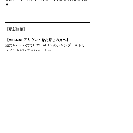
🍀
【最新情報】
【Amazonアカウントをお持ちの方へ】
遂にAmazonにてHOS.JAPAN のシャンプー＆トリー
トメントが販売されました✨
頭皮や髪の毛・お肌に悩みを抱えている方々の為に
HOS.JAPANを使用する事で一人でも多くの方のお悩
みを解消してあげる事が出来たら…という想いから掲
載に至りました😊
そこで皆様にお願いがあります！
お手数ではございますが、Amazonアカウントをお
持ちの方でHOS.JAPANを使用されておりますお客様
からの口コミのご協力をお願い致します🙇‍♀️
Amazon検索画面から→【HOS.JAPAN】もしくは
【SHANDORA.JAPAN】と入力→使用されている商
品を選択→下の方へスクロール頂くと【カスタマー
レビュー】が出てきます。