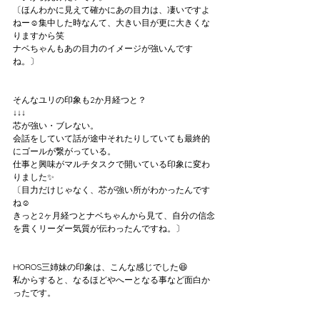
〔ほんわかに見えて確かにあの目力は、凄いですよ
ねー☺️集中した時なんて、大きい目が更に大きくな
りますから笑
ナベちゃんもあの目力のイメージが強いんです
ね。〕
そんなユリの印象も2か月経つと？
↓↓↓
芯が強い・ブレない。
会話をしていて話が途中それたりしていても最終的
にゴールが繋がっている。
仕事と興味がマルチタスクで開いている印象に変わ
りました✨
〔目力だけじゃなく、芯が強い所がわかったんです
ね☺️
きっと2ヶ月経つとナベちゃんから見て、自分の信念
を貫くリーダー気質が伝わったんですね。〕
HOROS三姉妹の印象は、こんな感じでした😆
私からすると、なるほどやへーとなる事など面白か
ったです。