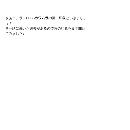
さぁー、ラスBOSS
カワムラ
の第一印象といきましょ
う！！
昔一緒に働いた過去があるので昔の印象をまず聞い
てみました♪