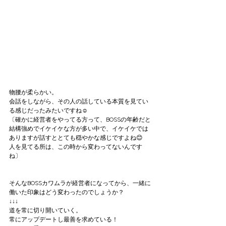
物腰が柔らかい。
会話をしながら、その人の話している本質を見てい
る感じだったみたいですね☺️
〔確かに経営者をやってる方って、BOSSの年齢だと
結構強めでイケイケな方が多い中で、イケイケでは
ありますが話すととても穏やかな感じですよね😊
人を見てる所は、この時から変わってないんです
ね〕
そんなBOSSカワムラが経営者になってから、一緒に
働いた印象はどう変わったのでしょうか？
↓↓↓
道を常に切り開いていく。
常にアップデートし最善を求めている！