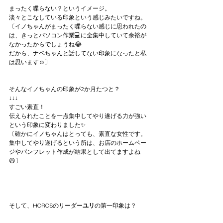
まったく喋らない？というイメージ。
淡々とこなしている印象という感じみたいですね。
〔イノちゃんがまったく喋らない感じに思われたの
は、きっとパソコン作業💻に全集中していて余裕が
なかったからでしょうね😂
だから、ナベちゃんと話してない印象になったと私
は思います☺️〕
そんなイノちゃんの印象が2か月たつと？
↓↓↓
すごい素直！
伝えられたことを一点集中してやり遂げる力が強い
という印象に変わりました✨
〔確かにイノちゃんはとっても、素直な女性です。
集中してやり遂げるという所は、お店のホームペー
ジやパンフレット作成が結果として出てますよね
😃〕
そして、HOROSのリーダー
ユリ
の第一印象は？