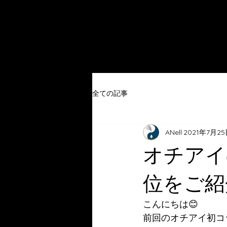
全ての記事
ANell
2021年7月2
オチアイ
位をご紹
こんにちは😊
前回のオチアイ初コ