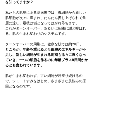
を知ってますか？
私たちの肌奥にある基底層では、母細胞から新しい
肌細胞が次々に産まれ、だんだん押し上げられて角
層に達し、最後は垢となってはがれ落ちます。
これがターンオーバー、あるいは新陳代謝と呼ばれ
る、肌の生まれ変わりのシステムです。
ターンオーバーの周期は、健康な肌では約28日。
ところが、年齢を重ねると母細胞のエネルギーが不
足し、新しい細胞が生まれる周期も徐々に遅くなっ
ていき、一つの細胞を作るのに年齢プラス8日間かか
るとも言われています。
肌が生まれ変われず、古い細胞が居座り続けるの
で、シミ・くすみをはじめ、さまざまな肌悩みの原
因となるのです。