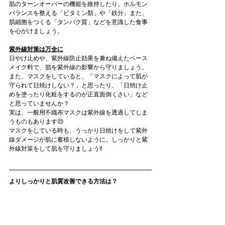
肌のターンオーバーの機能を維持したり、ホルモン
バランスを整える「ビタミン類」や「鉄分」また、
肌細胞をつくる「タンパク質」などを意識した食事
を心がけましょう。
紫外線対策は万全に
日やけ止めや、紫外線防止効果を兼ね備えたベース
メイク料で、肌を紫外線の影響から守りましょう。
また、マスクをしていると、「マスクによって肌が
守られて日焼けしない？」と思ったり、「日焼け止
めを塗ったり化粧をするのが正直面倒くさい」など
と思っていませんか？
実は、一般用不織布マスクは紫外線を透過してしま
うものもあります😣
マスクをしている時も、うっかり日焼けをして紫外
線ダメージが肌に蓄積しないように、しっかりと紫
外線対策をして肌を守りましょう‼️
よりしっかりと肌質改善できる方法は？