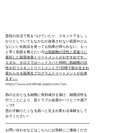
普段の生活で気をつけていたり、スキンケアをしっ
かりとしていてもなかなか改善されない肌質やどん
なにいい化粧品を使っても効果が得られない、もっ
と早く肌質を整えたい方
は肌細胞の活性と若返りに
着目した肌質改善トリートメントがおすすめです。
エネル、ホロスではヘッドスパと同時に肌細胞の活
性を行うスキントリートメントで7日間で肌を生まれ
変わらせる肌再生プログラムトリートメントが出来
ます↓↓↓
https://www.worldtree-japan.com/vos
肌の土台となる細胞に有効成分を届け、細胞活性を
行うことにより、肌トラブル改善やハリとツヤ感ア
ップ‼️
思わず触りたくなる肌へと生まれ変わる体験をして
みてください✨
お問い合わせなどはこちらにお気軽にご連絡くださ