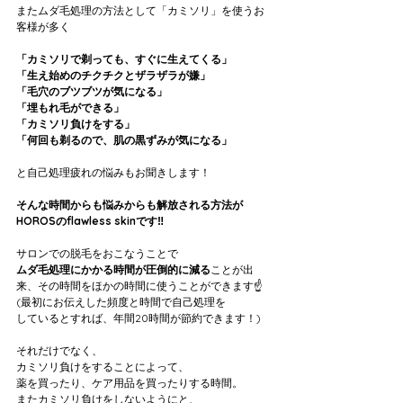
またムダ毛処理の方法として「カミソリ」を使うお
客様が多く
「カミソリで剃っても、すぐに生えてくる」 
「生え始めのチクチクとザラザラが嫌」
「毛穴のブツブツが気になる」
「埋もれ毛ができる」
「カミソリ負けをする」
「何回も剃るので、肌の黒ずみが気になる」
と自己処理疲れの悩みもお聞きします！
そんな時間からも悩みからも解放される方法が
HOROSのflawless skinです‼️
サロンでの脱毛をおこなうことで
ムダ毛処理にかかる時間が圧倒的に減る
ことが出
来、その時間をほかの時間に使うことができます☝️
(最初にお伝えした頻度と時間で自己処理を
しているとすれば、年間20時間が節約できます！)
それだけでなく、
カミソリ負けをすることによって、
薬を買ったり、ケア用品を買ったりする時間。
またカミソリ負けをしないようにと、