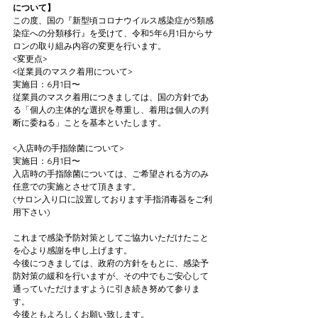
について】
この度、国の『新型頃コロナウイルス感染症が5類感
染症への分類移行』を受けて、令和5年6月1日からサ
ロンの取り組み内容の変更を行います。
<変更点>
<従業員のマスク着用について>
実施日：6月1日〜
従業員のマスク着用につきましては、国の方針であ
る「個人の主体的な選択を尊重し、着用は個人の判
断に委ねる」ことを基本といたします。
<入店時の手指除菌について>
実施日：6月1日〜
入店時の手指除菌については、ご希望される方のみ
任意での実施とさせて頂きます。
(サロン入り口に設置しております手指消毒器をご利
用下さい)
これまで感染予防対策としてご協力いただけたこと
を心より感謝を申し上げます。
今後につきましては、政府の方針をもとに、感染予
防対策の緩和を行いますが、その中でもご安心して
通っていただけますように引き続き努めて参りま
す。
今後ともよろしくお願い致します。