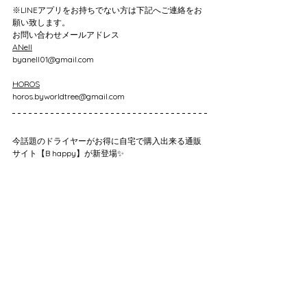
※LINEアプリをお持ちでない方は下記へご連絡をお
願い致します。
お問い合わせメールアドレス
ANell
byanell01@gmail.com
HOROS
horos.byworldtree@gmail.com
今話題のドライヤーがお得に自宅で購入出来る通販
サイト【B happy】が新登場✨