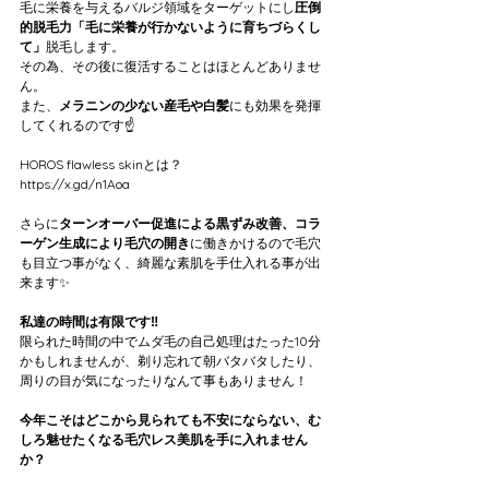
毛に栄養を与えるバルジ領域をターゲットにし
圧倒
的脱毛力「毛に栄養が行かないように育ちづらくし
て」
脱毛します。
その為、その後に復活することはほとんどありませ
ん。
また、
メラニンの少ない産毛や白髪
にも効果を発揮
してくれるのです☝️
HOROS flawless skinとは？
https://x.gd/n1Aoa
さらに
ターンオーバー促進による黒ずみ改善、コラ
ーゲン生成により毛穴の開き
に働きかけるので毛穴
も目立つ事がなく、綺麗な素肌を手仕入れる事が出
来ます✨
私達の時間は有限です‼️
限られた時間の中でムダ毛の自己処理はたった10分
かもしれませんが、剃り忘れて朝バタバタしたり、
周りの目が気になったりなんて事もありません！
今年こそはどこから見られても不安にならない、む
しろ魅せたくなる毛穴レス美肌を手に入れません
か？