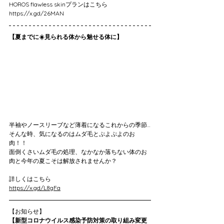
HOROS flawless skinプランはこちら
https://x.gd/26MAN
【夏までに☀️見られる体から魅せる体に】
半袖やノースリーブなど薄着になるこれからの季節…
そんな時、気になるのはムダ毛とぷよぷよのお
肉！！
面倒くさいムダ毛の処理、なかなか落ちない体のお
肉と今年の夏こそは解放されませんか？
詳しくはこちら
https://x.gd/L8gFa
【お知らせ】
【新型コロナウイルス感染予防対策の取り組み変更