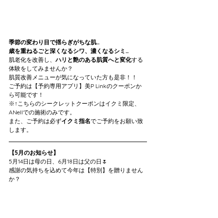
季節の変わり目で揺らぎがちな肌…
歳を重ねるごと深くなるシワ、濃くなるシミ…
肌老化を改善し、
ハリと艶のある肌質へと変化
する
体験をしてみませんか？
肌質改善メニューが気になっていた方も是非！！
ご予約は【予約専用アプリ】美P Linkのクーポンか
ら可能です！
※↑こちらのシークレットクーポンはイクミ限定、
ANellでの施術のみです。
また、ご予約は必ず
イクミ指名
でご予約をお願い致
します。
【5月のお知らせ】
5月14日は母の日、6月18日は父の日🌷
感謝の気持ちを込めて今年は【特別】を贈りません
か？