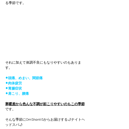
る季節です。
それに加えて体調不良にもなりやすいのもありま
す。
⚫︎頭痛、めまい、関節痛
⚫︎肉体疲労
⚫︎胃腸症状
⚫︎肩こり、腰痛
寒暖差から色んな不調が起こりやすいのもこの季節
です。
そんな季節にOmShantiSからお届けする🌙ナイトヘ
ッドスパ🌙