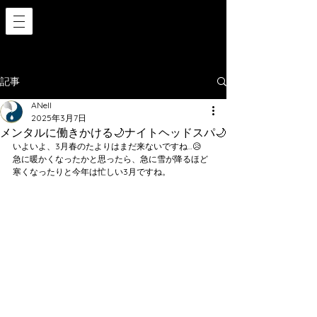
記事
ANell
2025年3月7日
メンタルに働きかける🌙ナイトヘッドスパ🌙
いよいよ、3月春のたよりはまだ来ないですね…😥
急に暖かくなったかと思ったら、急に雪が降るほど
寒くなったりと今年は忙しい3月ですね。