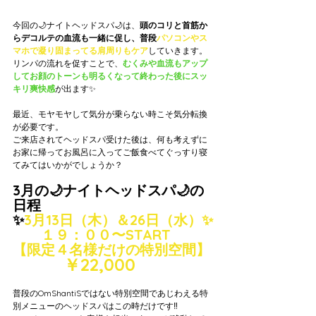
今回の🌙ナイトヘッドスパ🌙は、
頭のコリと首筋か
らデコルテの血流も一緒に促し、普段
パソコンやス
マホで凝り固まってる肩周りもケア
していきます。
リンパの流れを促すことで、
むくみや血流もアップ
してお顔のトーンも明るくなって終わった後にスッ
キリ爽快感
が出ます✨
最近、モヤモヤして気分が乗らない時こそ気分転換
が必要です。
ご来店されてヘッドスパ受けた後は、何も考えずに
お家に帰ってお風呂に入ってご飯食べてぐっすり寝
てみてはいかがでしょうか？
3月の🌙ナイトヘッドスパ🌙の
日程
✨
3月13日（木）＆26日（水）✨
　　１９：００〜START
【限定４名様だけの特別空間】
　　　￥22,000
普段のOmShantiSではない特別空間であじわえる特
別メニューのヘッドスパはこの時だけです‼️