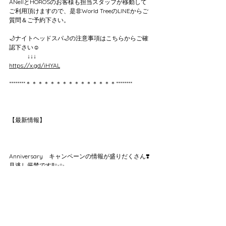
ANellとHOROSのお客様も担当スタッフが移動して
ご利用頂けますので、是非World TreeのLINEからご
質問＆ご予約下さい。
🌙ナイトヘッドスパ🌙の注意事項はこちらからご確
認下さい☺️
　　　↓↓↓
https://x.gd/iHYAL
********＊＊＊＊＊＊＊＊＊＊＊＊＊＊＊********
【最新情報】
Anniversary　キャンペーンの情報が盛りだくさん❣️
見逃し厳禁です‼️✨✨
　　↓↓↓
https://x.gd/2F3XY