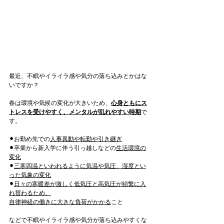
最近、不眠やイライラ感や気分の落ち込みとかはな
いですか？
春は環境や気候の変化が大きいため、
心身ともにス
トレスを受けやすく、メンタルが乱れやすい時期
で
す。
⚫︎お勤め先での
人事異動や転勤や引き継ぎ
⚫︎卒業から新入学に伴う引っ越しなどの
生活環境の
変化
⚫︎
三寒四温といわれるように気温や気圧、湿度とい
った気象の変化﻿
⚫︎
日々の寒暖差が激しく低気圧と高気圧が頻繁に入
れ替わるため、
自律神経の働きに大きな負荷がかかる
こと
などで不眠やイライラ感や気分が落ち込みやすくな