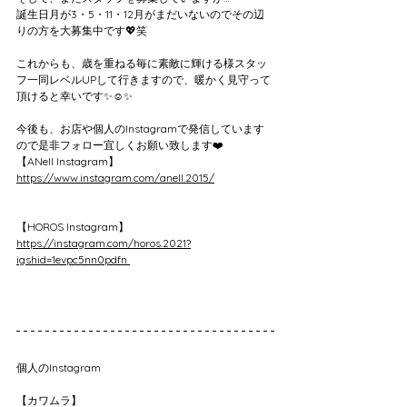
誕生日月が3・5・11・12月がまだいないのでその辺
りの方を大募集中です💖笑
これからも、歳を重ねる毎に素敵に輝ける様スタッ
フ一同レベルUPして行きますので、暖かく見守って
頂けると幸いです✨☺️✨
今後も、お店や個人のInstagramで発信しています
ので是非フォロー宜しくお願い致します❤️
【ANell Instagram】
https://www.instagram.com/anell.2015/
【HOROS Instagram】
https://instagram.com/horos.2021?
igshid=1evpc5nn0pdfn 
個人のInstagram
【カワムラ】