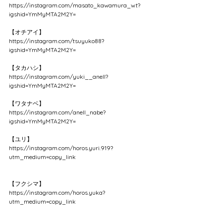
https://instagram.com/masato_kawamura_wt?
igshid=YmMyMTA2M2Y=
【オチアイ】
https://instagram.com/tsuyuko88?
igshid=YmMyMTA2M2Y=
【タカハシ】
https://instagram.com/yuki__anell?
igshid=YmMyMTA2M2Y=
【ワタナベ】
https://instagram.com/anell_nabe?
igshid=YmMyMTA2M2Y=
【ユリ】
https://instagram.com/horos.yuri.919?
utm_medium=copy_link
【フクシマ】
https://instagram.com/horos.yuka?
utm_medium=copy_link