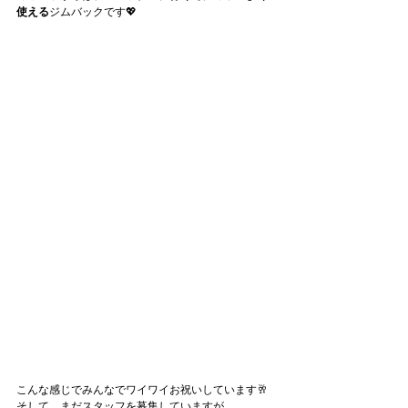
使える
ジムバックです💖
こんな感じでみんなでワイワイお祝いしています🥂
そして、まだスタッフを募集していますが…