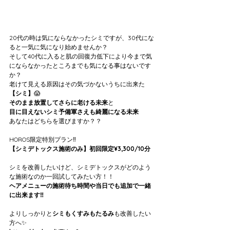
20代の時は気にならなかったシミですが、30代にな
ると一気に気になり始めませんか？
そして40代に入ると肌の回復力低下により今まで気
にならなかったところまでも気になる事はないです
か？
老けて見える原因はその気づかないうちに出来た
【シミ】
😱
そのまま放置してさらに老ける未来
と
目に目えないシミ予備軍さえも綺麗になる未来
あなたはどちらを選びますか？？
HOROS限定特別プラン‼️
【シミデトックス施術のみ】初回限定¥3,300/10分
シミを改善したいけど、シミデトックスがどのよう
な施術なのか一回試してみたい方！！
ヘアメニューの施術待ち時間や当日でも追加で一緒
に出来ます‼️
よりしっかりと
シミもくすみもたるみ
も改善したい
方へ✨