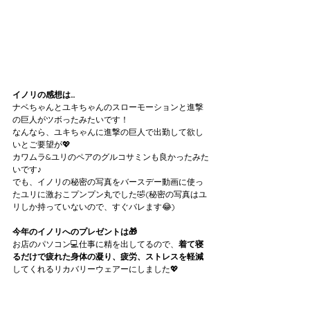
イノリの感想は…
ナベちゃんとユキちゃんのスローモーションと進撃
の巨人がツボったみたいです！
なんなら、ユキちゃんに進撃の巨人で出勤して欲し
いとご要望が💖
カワムラ&ユリのペアのグルコサミンも良かったみた
いです♪
でも、イノリの秘密の写真をバースデー動画に使っ
たユリに激おこプンプン丸でした🤣(秘密の写真はユ
リしか持っていないので、すぐバレます😂)
今年のイノリへのプレゼントは🎁
お店のパソコン💻仕事に精を出してるので、
着て寝
るだけで疲れた身体の凝り、疲労、ストレスを軽減
してくれるリカバリーウェアーにしました💖