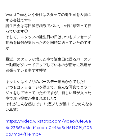
World Treeという会社はスタッフの誕生日を大切に
する会社です✨
誕生日会は毎回試行錯誤でバレない様に頑張って行
っています😏
そして、スタッフの誕生日の日はいつもメッセージ
動画を日付が変わったのと同時に送っていたのです
が…
最近、スタッフが増えた事で誕生日に送るバースデ
ー動画がグレードアップしているのが密かに私達が
頑張っている事です🤣笑
キッカケはイノリのバースデー動画からでした‼️
いつもはメッセージを添えて、色んな写真でコラー
ジュをして送っていたのですが、新しい風が入った
事で違う提案が生まれました❣️
それがこんな感じです！(悪ノリが酷くてごめんなさ
い🙏笑)
https://video.wixstatic.com/video/0fe58e_
6a23363b6fcd4cedbf0446a3d461909f/108
0p/mp4/file.mp4