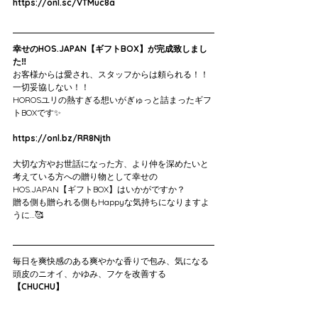
https://onl.sc/VTMuc8a
幸せのHOS.JAPAN【ギフトBOX】が完成致しまし
た‼️
お客様からは愛され、スタッフからは頼られる！！
一切妥協しない！！
HOROSユリの熱すぎる想いがぎゅっと詰まったギフ
トBOXです✨
https://onl.bz/RR8Njth
大切な方やお世話になった方、より仲を深めたいと
考えている方への贈り物として幸せの
HOS.JAPAN【ギフトBOX】はいかがですか？
贈る側も贈られる側もHappyな気持ちになりますよ
うに…🥰
毎日を爽快感のある爽やかな香りで包み、気になる
頭皮のニオイ、かゆみ、フケを改善する
【CHUCHU】
毛穴詰まり、角質、ワックス、シリコンなどの不純