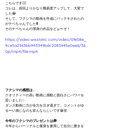
こちらです💁‍♀️
コレは、前回よりかなり難易度アップして、大変で
した😂
そして、フクシマの動画を作成にバッテキされたの
がナベちゃんでした❣️
そのナベちゃんの渾身の作品をどぉ〜ぞ！
https://video.wixstatic.com/video/0fe58e_
9ce5a2363bb943349b6c2083445e0ee6/36
0p/mp4/file.mp4
フクシマの感想は…
クオリティーの高い動画に感動と面白さにパワーを
貰いました✨
ダンス動画に力が全力を注ぎ過ぎて、コメントがゆ
る〜い感じなのも皆んならしいです😁笑
今年のフクシマのプレゼントは🎁
今年からパーソナルと痩身を兼用して自分に磨きを