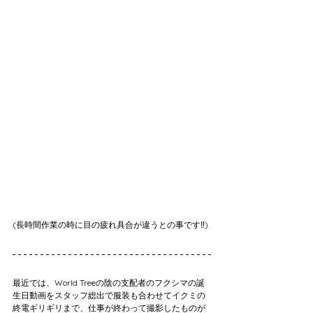
(長時間作業の時に目の疲れ具合が違うとの事です‼️)
最近では、World Treeの陰の支配者のフクシマの誕
生日動画をスタッフ総出で服装も合わせてイクミの
終電ギリギリまで、仕事が終わって撮影したものが