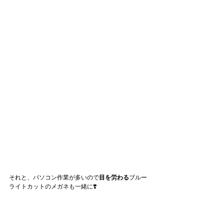
それと、パソコン作業が多いので
目を労わる
ブルー
ライトカットのメガネも一緒に❣️