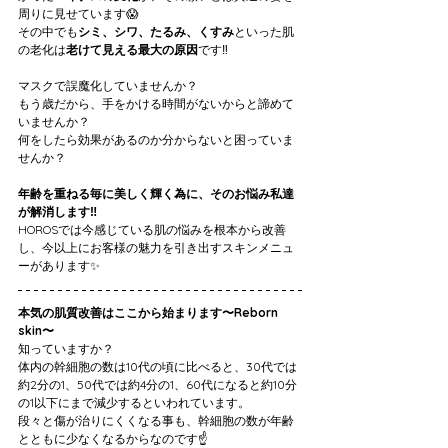
周りに見せています😱
その中でも
シミ、シワ、たるみ、くすみ
といった肌
の老化は
老けて見える最大の原因
です‼️
マスクで誤魔化していませんか？
もう歳だから、手をかける時間がないからと諦めて
いませんか？
何をしたら効果があるのか分からないと困っていま
せんか？
年齢を重ねる毎に美しく輝く為に、そのお悩み私達
が解消します‼️
HOROSでは今感じている肌の悩みを根本から改善
し、今以上にお客様の魅力を引き出すスキンメニュ
ーがあります✨
本気の肌質改善はここから始まります〜Reborn 
skin〜
知っていますか？
体内の幹細胞の数は10代の頃に比べると、30代では
約2分の1、50代では約4分の1、60代になると約10分
の1以下にまで減少するといわれています。
段々と傷が治りにくくなる事も、幹細胞の数が年齢
とともに少なくなるからなのです☝️