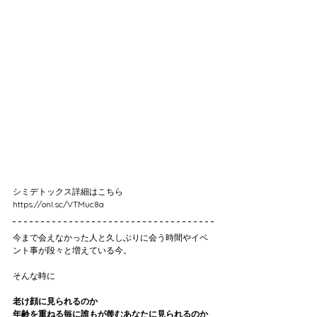
シミデトックス詳細はこちら
https://onl.sc/VTMuc8a
今まで会えなかった人と久しぶりに会う時間やイベ
ント事が段々と増えている今。
そんな時に
老け顔に見られるのか
年齢を重ねる毎に誰もが羨むあなたに見られるのか