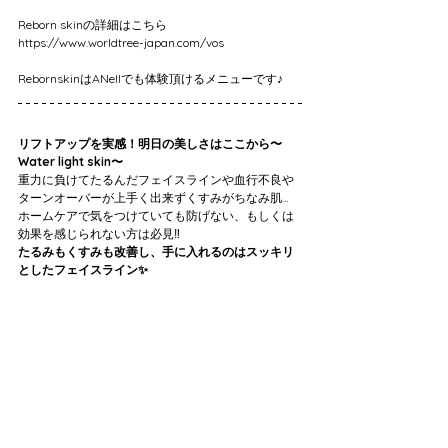
Reborn skinの詳細はこちら
https://www.worldtree-japan.com/vos
RebornskinはANellでも体験頂けるメニューです♪
リフトアップを実感！明日の美しさはここから〜
Water light skin〜
重力に負けてたるんだフェイスラインや血行不良や
ターンオーバーが上手く出来ずくすみがちなみ肌…
ホームケアで気をつけていても防げない、もしくは
効果を感じられない方は必見‼️
たるみもくすみも改善し、手に入れるのはスッキリ
としたフェイスライン✨