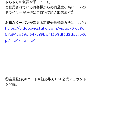
さらさらの髪質が手に入った！
と使用されているお客様からの満足度が高いReFaの
ドライヤーがお得にご自宅で購入出来ます☝️
お得なクーポン
が貰える新規会員登録方法はこちら↓
https://video.wixstatic.com/video/0fe58e_
57e943b39cf547c89ba4f3b8df6d2dbc/360
p/mp4/file.mp4
①会員登録QRコードを読み取りLINE公式アカウント
を登録。