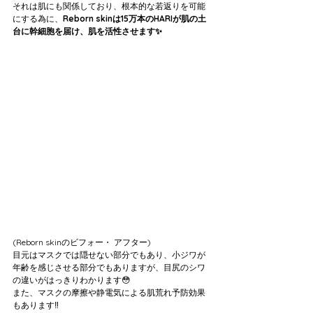
それは肌にも関係しており、根本的な若返りを可能
にする為に、
Reborn skinは15万本のHARIが肌の土
台に幹細胞を届け、肌を活性させます✨
(Reborn skinのビフォー・ アフター)
目元はマスクでは隠せない部分でもあり、小ジワが
年齢を感じさせる部分でもありますが、目尻のシワ
の違いがはっきりわかります😳
また、マスクの摩擦や静電気による肌荒れ予防効果
もあります‼️