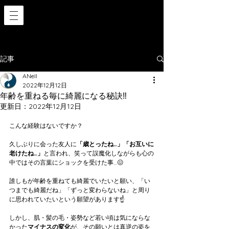
記事
ANell
2022年12月12日
年齢を重ねる毎に綺麗になる秘訣‼️
更新日：
2022年12月12日
こんな経験はないですか？
久しぶりに会った友人に
「歳とったね…」「お互いに
老けたね…」
と言われ、笑って誤魔化しながらも心の
中ではその言葉にショックを受けた事…😖
誰しもが年齢を重ねても綺麗でいたいと願い、「い
つまでも綺麗だね」「ずっと変わらないね」と周り
に思われていたいという願望があります☝️
しかし、肌・髪の毛・姿勢など若い頃は気にならな
かった
マイナスの変化
が、その願いとは真逆の姿を