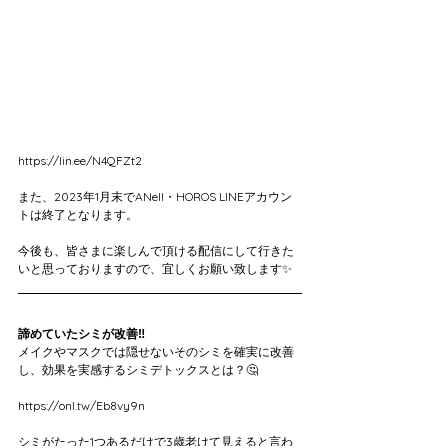
https://lin.ee/N4QFZt2
また、2023年1月末でANell・HOROS LINEアカウン
トは終了となります。
今後も、皆さまに楽しんで頂ける配信にして行きた
いと思っておりますので、宜しくお願い致します✨
諦めていたシミが改善‼️
メイクやマスクでは隠せないそのシミを確実に改善
し、効果を実感するシミデトックスとは？🤔
https://onl.tw/Eb8vy9n
シミがたった1つあるだけで3歳老けて見えると言わ