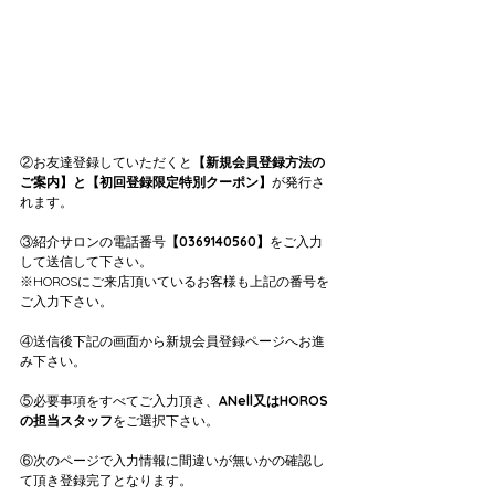
②お友達登録していただくと
【新規会員登録方法の
ご案内】と【初回登録限定特別クーポン】
が発行さ
れます。
③紹介サロンの電話番号
【0369140560】
をご入力
して送信して下さい。
※HOROSにご来店頂いているお客様も上記の番号を
ご入力下さい。
④送信後下記の画面から新規会員登録ページへお進
み下さい。
⑤必要事項をすべてご入力頂き、
ANell又はHOROS
の担当スタッフ
をご選択下さい。
⑥次のページで入力情報に間違いが無いかの確認し
て頂き登録完了となります。