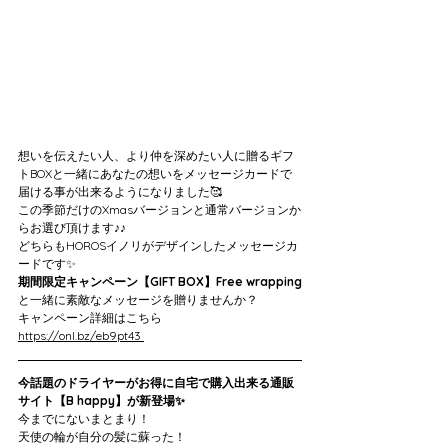
想いを伝えたい人、より仲を深めたい人に贈るギフ
トBOXと一緒にあなたの想いをメッセージカードで
届ける事が出来るようになりました🥰
この季節だけのXmasバージョンと通常バージョンか
らお選び頂けます♪♪
どちらもHOROSイノリがデザインしたメッセージカ
ードです✨
期間限定キャンペーン【GIFT BOX】Free wrapping
と一緒に素敵なメッセージを贈りませんか？
キャンペーン詳細はこちら
https://onl.bz/eb9pt43 
今話題のドライヤーがお得に自宅で購入出来る通販
サイト【B happy】が新登場✨
今までにないまとまり！
天使の輪が自分の髪に蘇った！