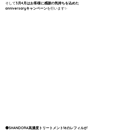
そして
3月4月はお客様に感謝の気持ちを込めた
anniversaryキャンペーン
を行います✨
🟢SHANDORA高濃度トリートメント1ℓのレフィルが