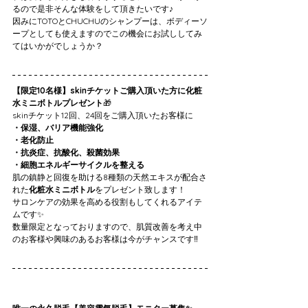
るので是非そんな体験をして頂きたいです♪
因みにTOTOとCHUCHUのシャンプーは、ボディーソ
ープとしても使えますのでこの機会にお試ししてみ
てはいかがでしょうか？
【限定10名様】skinチケットご購入頂いた方に化粧
水ミニボトルプレゼント
🎁
skinチケット12回、24回をご購入頂いたお客様に
・保湿、バリア機能強化
・老化防止
・抗炎症、抗酸化、殺菌効果
・細胞エネルギーサイクルを整える
肌の鎮静と回復を助ける8種類の天然エキスが配合さ
れた
化粧水ミニボトル
をプレゼント致します！
サロンケアの効果を高める役割もしてくれるアイテ
ムです✨
数量限定となっておりますので、肌質改善を考え中
のお客様や興味のあるお客様は今がチャンスです‼️