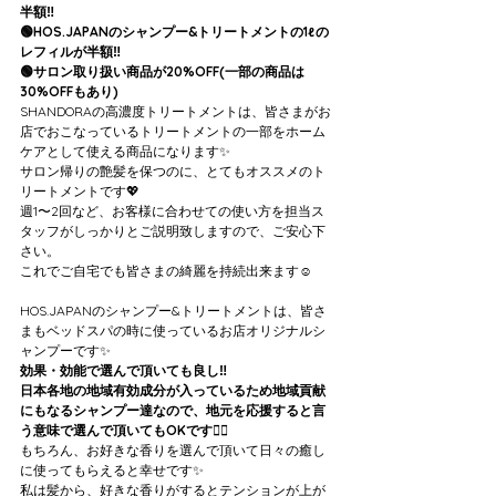
半額‼️
🟢HOS.JAPANのシャンプー&トリートメントの1ℓの
レフィルが半額‼️
🟢サロン取り扱い商品が20%OFF(一部の商品は
30%OFFもあり)
SHANDORAの高濃度トリートメントは、皆さまがお
店でおこなっているトリートメントの一部をホーム
ケアとして使える商品になります✨
サロン帰りの艶髪を保つのに、とてもオススメのト
リートメントです💖
週1〜2回など、お客様に合わせての使い方を担当ス
タッフがしっかりとご説明致しますので、ご安心下
さい。
これでご自宅でも皆さまの綺麗を持続出来ます☺️
HOS.JAPANのシャンプー&トリートメントは、皆さ
まもベッドスパの時に使っているお店オリジナルシ
ャンプーです✨
効果・効能で選んで頂いても良し‼️
日本各地の地域有効成分が入っているため地域貢献
にもなるシャンプー達なので、地元を応援すると言
う意味で選んで頂いてもOKです🙆‍♀️
もちろん、お好きな香りを選んで頂いて日々の癒し
に使ってもらえると幸せです✨
私は髪から、好きな香りがするとテンションが上が