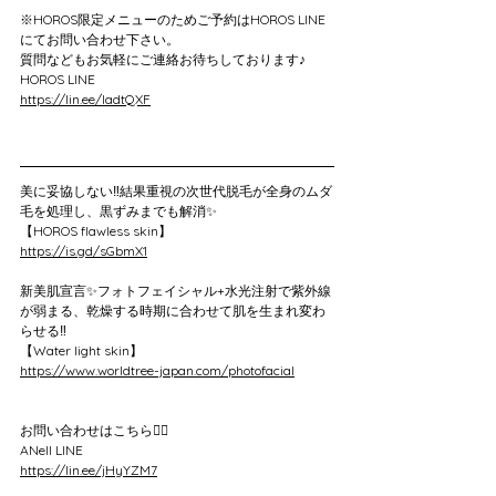
※HOROS限定メニューのためご予約はHOROS LINE
にてお問い合わせ下さい。
質問などもお気軽にご連絡お待ちしております♪
HOROS LINE
https://lin.ee/ladtQXF
美に妥協しない‼️結果重視の次世代脱毛が全身のムダ
毛を処理し、黒ずみまでも解消✨
【HOROS flawless skin】
https://is.gd/sGbmX1
新美肌宣言✨フォトフェイシャル+水光注射で紫外線
が弱まる、乾燥する時期に合わせて肌を生まれ変わ
らせる‼️
【Water light skin】
https://www.worldtree-japan.com/photofacial
お問い合わせはこちら💁‍♀️
ANell LINE
https://lin.ee/jHyYZM7