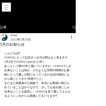
記事
ANell
2022年2月25日
3月のお知らせ
こんにちは‼️
HOROSにとって記念すべき日が間もなく来ます🎉
3月3日でHOROS Openから1年✨
あっという間の1年と感じていますが、HOROSでしか
出来ないことは何か、どのような空間や時間がお客
様にとって癒しの時になっているかを試行錯誤しな
がら過ごしてきた1年間でした。
まだまだ未熟者の三姉妹で、本当にお客様に助けら
れていることばかりなので、少しでも自分達にしか
出来ないことを提供し、HOROSを長く愛してもらえ
るようにこれからも精進してまいります‼️