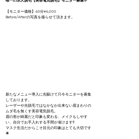
唯一の永久脱毛【美容電気脱毛】モニター募集✨
【モニター価格】60分¥6,000
Before/Afterの写真を撮らせて頂きます。
新たなメニュー導入に先駆けて只今モニターを募集
しております。
レーザーや光脱毛ではなかなか出来ない眉まわりの
ムダ毛を無くす美容電気脱毛。
眉の形が綺麗だと印象も変わる、メイクもしやす
い、自分でお手入れする手間が省けます‼️
マスク生活だからこそ目元の印象はとても大切です
🌟