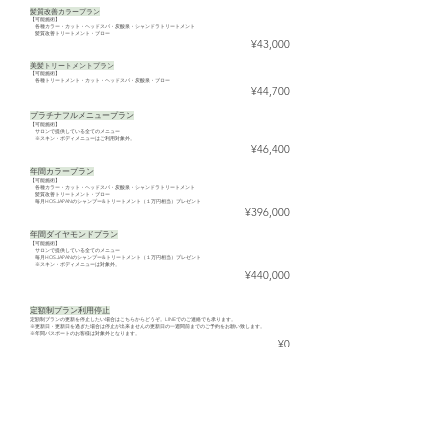
髪質改善カラープラン
【可能施術】
各種カラー・カット・ヘッドスパ・炭酸泉・シャンドラトリートメント
髪質改善トリートメント・ブロー
¥43,000
美髪トリートメント
プラン
【可能施術】
各種トリートメント・カット・ヘッドスパ・炭酸泉・
ブロー
¥44,700
プラチナフルメニュープラン
【可能施術】
サロンで提供している全てのメニュー
※スキン・ボディメニューはご利用対象外。
¥46,400
年間カラープラン
【可能施術】
各種カラー・カット・ヘッドスパ・炭酸泉・シャンドラトリートメント
髪質改善トリートメント・ブロー
毎月HOS.JAPANのシャンプー&トリートメント（１万円相当）プレゼント
¥396,000
年間ダイヤモンドプラン
【可能施術】
サロンで提供している全てのメニュー
毎月HOS.JAPANのシャンプー&トリートメント（１万円相当）プレゼント
※スキン・ボディメニューは対象外。
¥440,000
定額制プラン利用停止
定額制プランの更新を停止したい場合はこちらからどうぞ。LINEでのご連絡でも承ります。
※更新日・更新日を過ぎた場合は停止が出来ませんの更新日の一週間前までのご予約をお願い致します。
※年間パスポートのお客様は対象外となります。
¥0
月額定額制２０％OFF
プレミアムヘッドスパプラン以上のプランをご契約の方で表記価格から３ヶ月以上ご契約で２０％OFF
【条件】３ヶ月以上継続の方
​※表記価格は、全て税込になります。