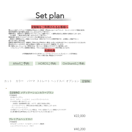
Set plan
定額制をご利用されるお客様へ
◯square会計システムにて定額制を申込みした方限定（申込みにはメールアドレス、クレジットカード登録が必須）
◯使用期間中の途中解約は返金いたしませんのでご了承下さい。
◯解
約時は、更新日の１週間前までにスタッフにご連絡下さい。１週間を過ぎると更新する場合がございます。
その場合、ご返金の対応が致し
ませんのでご了承下さい。
◯契約時に担当したスタイリストが１ヶ月の選任担当になります。
（更新日１週間前までにご相談いただければ、担当スタイリストの変更可能です。お気軽にご相談下さい）
◯１日１回のご来店可能。
◯事前の数回予約は不可（複数回ご予約の方は予約日が１番近いお日にち以外は全てキャンセルさせていただきます）
◯当日のキャンセル不可（他のお客様のご迷惑になりますのでご遠慮頂いています）
◯ご契約にないメニューをご希望の方は、各メニュー定価の２０％OFFでご案内致します。
（フルメニュープラン定額制の場合は、サロンにある全てのメニュー対応可能になります）
利用特典
１年間継続利用でHOS.JAPANシャンプー&トリートメントプレゼント（３万円相当）
サロンの取り扱い商品全て２０％OFF
ANellご予約
HOROSご予約
OmShantiSご予約
カット
カラー
パーマ
ストレート
ヘッドスパ
オプション
定額制
【定額制】メディテーションカラープラン
【可能施術】
月1回カラープラン
カット、カラー、ヘッドスパ、シャンドラトリートメント、
３つの中から選べるオプション
・（頭浸浴（超絶睡眠導入器）+マテラ（鉱石で頭皮を活性）
・リンパドレナージュ（男性主担当の場合は難しい場合もございます）
・アシッドトリートメント
その他のメニューをプラスしたい場合は、サロン会員オプション価格から５０％OFF
2ヶ月1回HOS.JAPANのシャンプー&トリートメントプレゼント！
¥22,000
プレミアムヘッドスパ
【可能施術】
ホスビオヘッドスパ・リバビオヘッドスパ・炭酸泉・
シャンドラトリートメント・ブロー
¥40,200