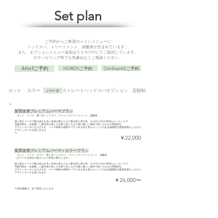
Set plan
ご予約からご希望のメインメニューに
ヘッドスパ、トリートメント、炭酸泉が含まれています。
また、オプションメニュー追加は５０％OFFにてご提供しています。
カウンセリング時でも気兼ねなく​ご相談ください。
ANellご予約
HOROSご予約
OmShantiSご予約
カット
カラー
パーマ
ストレート
ヘッドスパ
オプション
定額制
髪質改善プレミアムパーマプラン
カット、パーマ、選べるヘッドスパ、ベーシックトリートメント、炭酸泉
繰り返すパーマで髪は体力を失い本来の柔らかさと艶を取り戻す為、SHANDORAの特別なエッセンスで
毛髪内部を「全架橋」し髪本来の美しさを取り戻しながら髪に優しい薬剤で思いのままの理想的な
デザインカールに仕上げます。パーマ独特の感想やパサつきを抑え柔らかくハリのある健康的な髪質改善をしながら
デザインカールを楽しめます
m
￥22,000
髪質改善プレミアムパーマ＋カラープラン
カット、パーマ、カラー、選べるヘッドスパ、ベーシックトリートメント、炭酸泉
（カラーする部分の長さにより料金が変わります）
繰り返すパーマで髪は体力を失い本来の柔らかさと艶を取り戻す為、SHANDORAの特別なエッセンスで
毛髪内部を「全架橋」し髪本来の美しさを取り戻しながら髪に優しい薬剤で思いのままの理想的な
デザインカールに仕上げます。パーマ独特の感想やパサつきを抑え柔らかくハリのある健康的な髪質改善をしながら
デザインカールを楽しめます
￥26,000〜
​※表記価格は、全て税込になります。