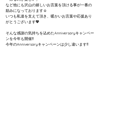
など他にも沢山の嬉しいお言葉を頂ける事が一番の
励みになっております☺️
いつも私達を支えて頂き、暖かいお言葉や応援あり
がとうございます💖
そんな感謝の気持ちを込めたAnniversaryキャンペー
ンを今年も開催‼️
今年のAnniversaryキャンペーンは少し違います‼️