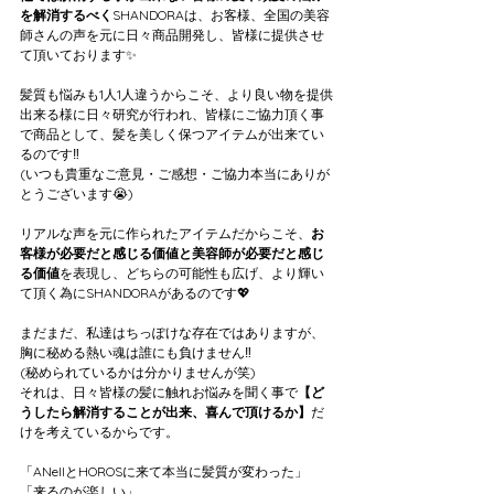
を解消するべく
SHANDORAは、お客様、全国の美容
師さんの声を元に日々商品開発し、皆様に提供させ
て頂いております✨
髪質も悩みも1人1人違うからこそ、より良い物を提供
出来る様に日々研究が行われ、皆様にご協力頂く事
で商品として、髪を美しく保つアイテムが出来てい
るのです‼️
(いつも貴重なご意見・ご感想・ご協力本当にありが
とうございます😭)
リアルな声を元に作られたアイテムだからこそ、
お
客様が必要だと感じる価値と美容師が必要だと感じ
る価値
を表現し、どちらの可能性も広げ、より輝い
て頂く為にSHANDORAがあるのです💖
まだまだ、私達はちっぽけな存在ではありますが、
胸に秘める熱い魂は誰にも負けません‼️
(秘められているかは分かりませんが笑)
それは、日々皆様の髪に触れお悩みを聞く事で
【ど
うしたら解消することが出来、喜んで頂けるか】
だ
けを考えているからです。
「ANellとHOROSに来て本当に髪質が変わった」
「来るのが楽しい」