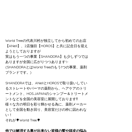
World Treeの代表川村が独立してから初めてのお店
【ANell】、2店舗目【HOROS】と共に記念日を迎え
ようとしておりますが
実はもう一つの事業【SHANDORA】も少しずつでは
ありますが全国に広がりつつあります✨
(SHANDORAとはWorld Treeのもう1つの事業、薬剤
ブランドです。)
SHANDORAでは、ANellとHOROSで取り扱いしてい
るストレートやパーマの薬剤から、ヘアケアのトリ
ートメント、HOS.JAPANのシャンプー＆トリートメ
ントなどを全国の美容室に展開しております‼️
様々な方の明日を彩り輝かせる為に、薬剤メーカー
として全国を動き回り、美容室だけの枠に囚われな
い！
それが🌳World Tree🌳
他では解消する事が出来ない皆様の髪や頭皮の悩み