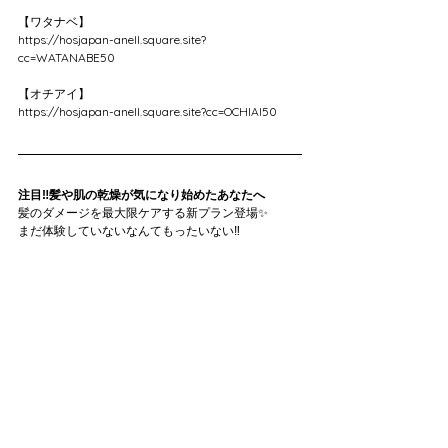
【ワタナベ】
https://hosjapan-anell.square.site?
cc=WATANABE50
【オチアイ】
https://hosjapan-anell.square.site?cc=OCHIAI50
注目‼️髪や肌の乾燥が気になり始めたあなたへ
髪のダメージを最大限ケアする新プラン登場✨
まだ体験していないなんてもったいない‼️
https://x.gd/gL85K
今話題のドライヤーがお得に自宅で購入出来る通販
サイト【B happy】が新登場✨