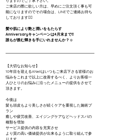
りますのでご了承下さい。
ご来店の際に欲しい方は、早めにご注文頂く事も可
能になりますのでその場合は、LINEでご連絡お待ち
しております🙇‍♀️
髪や肌により艶と潤いをもたらす
Anniversaryキャンペーンは4月末まで‼️
誰もが羨む輝きを手にいれませんか？☺️
【大切なお知らせ】
10年目を迎えるANellはいつもご来店下さる皆様のお
悩みをこれまで以上に改善するべく、よりお客様一
人ひとりのお悩みに沿ったメニューの提供をさせて
頂きます。
今後は
髪も頭皮もより美しさが続くケアを重視した施術プ
ラン
癒しや疲労改善、エイジングケアなどヘッドスパの
種類を増加
サービス提供の内容を充実させ
より質の高い価値提供が出来るように取り組んで参
ります。