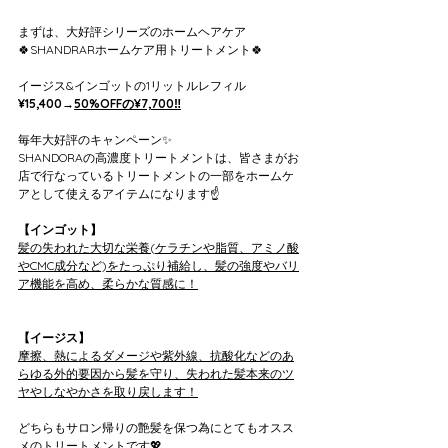
まずは、大好評シリーズのホームヘアケア
🍀SHANDRARホームケア用トリートメント🍀
イージス&インゴットの1リットルレフィル
¥15,400→
50%OFFの¥7,700‼️
毎年大好評のキャンペーン✨
SHANDORAの高濃度トリートメントは、皆さまがお
店で行なっているトリートメントの一部をホームケ
アとして使えるアイテムになります☝️
【インゴット】
髪の失われた大切な栄養(ケラチンや脂質、アミノ酸
やCMC成分など)をたっぷり補給し、髪の強度やバリ
ア機能を高め、柔らかな質感に！
【イージス】
摩擦、熱によるダメージや紫外線、抗酸化などのあ
らゆる外的要因から髪を守り、失われた髪本来のツ
ヤやしなやかさを取り戻します！
どちらもサロン帰りの艶髪を保つ為にとてもオスス
メのトリートメントです💖