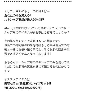
そして、今回のもう一つの目玉は👀
あなたの今を変える‼️
スキンケア商品が最大20%OFF
ANellとHOROSで行っているスキンメニューにホー
ムケア用のアイテムがある事はご存知でしょうか？
今の肌を変えてこそ未来はもっと輝きます✨
お店での施術後の効果を持続させる事やお店での施
術と一緒にお使い頂く事でより早くお肌の悩みを改
善できるアイテムとなっております‼️
もちろんホームケア用のスキンケアのみを使って頂
くだけでも肌質の変化を感じて頂けるものばかりで
す☺️
オススメアイテムは
美容セラム(美容液)のハイブリット‼️
¥13,200→¥10,560(20%OFF)