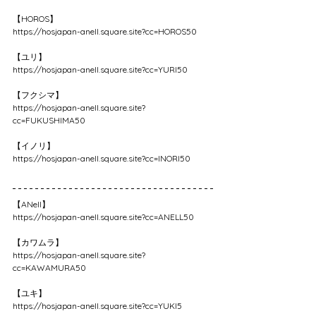
【HOROS】
https://hosjapan-anell.square.site?cc=HOROS50
【ユリ】
https://hosjapan-anell.square.site?cc=YURI50
【フクシマ】
https://hosjapan-anell.square.site?
cc=FUKUSHIMA50
【イノリ】
https://hosjapan-anell.square.site?cc=INORI50
【ANell】
https://hosjapan-anell.square.site?cc=ANELL50
【カワムラ】
https://hosjapan-anell.square.site?
cc=KAWAMURA50
【ユキ】
https://hosjapan-anell.square.site?cc=YUKI5