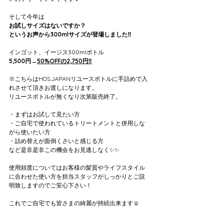
そして今年は
お試しサイズはないですか？
というお声から300mlサイズが登場しました‼️
インゴット、イージス300mlボトル
5,500円→
50%OFFの2,750円‼️
※こちらはHOS.JAPANリユースボトルに手詰めで入
れさせて頂きお渡しになります。
リユースボトルが無くなり次第販売終了。
・まずはお試して見たい方
・ご自宅で使われているトリートメントと併用しな
がら使いたい方
・詰め替えが面倒くさいと感じる方
など是非是非この機会をお見逃しなく✨✨
使用頻度についてはお客様の髪質やライフスタイル
に合わせた使い方を担当スタッフがしっかりとご説
明致しますのでご安心下さい！
これでご自宅でも皆さまの綺麗が持続出来ます☺️