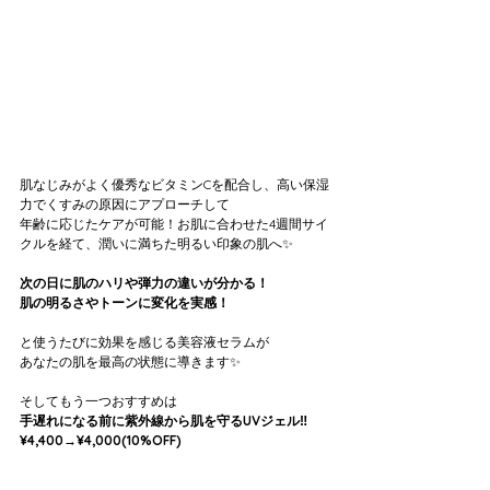
肌なじみがよく優秀なビタミンCを配合し、高い保湿
力でくすみの原因にアプローチして
年齢に応じたケアが可能！お肌に合わせた4週間サイ
クルを経て、潤いに満ちた明るい印象の肌へ✨
次の日に肌のハリや弾力の違いが分かる！
肌の明るさやトーンに変化を実感！
と使うたびに効果を感じる美容液セラムが
あなたの肌を最高の状態に導きます✨
そしてもう一つおすすめは
手遅れになる前に紫外線から肌を守るUVジェル‼️
¥4,400→¥4,000(10%OFF)