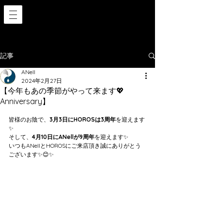
記事
ANell
2024年2月27日
【今年もあの季節がやって来ます💖
Anniversary】
皆様のお陰で、
3月3日にHOROSは3周年
を迎えます
✨
そして、
4月10日にANellが9周年
を迎えます✨
いつもANellとHOROSにご来店頂き誠にありがとう
ございます✨😊✨