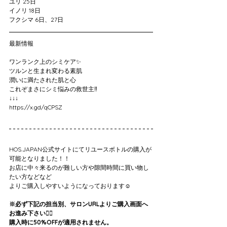
ユリ 25日 
イノリ 18日
フクシマ 6日、27日
最新情報
ワンランク上のシミケア✨
ツルンと生まれ変わる素肌
潤いに満たされた肌と心
これぞまさにシミ悩みの救世主‼️
↓↓↓
https://x.gd/qCPSZ
HOS.JAPAN公式サイトにてリユースボトルの購入が
可能となりました！！
お店に中々来るのが難しい方や隙間時間に買い物し
たい方などなど
よりご購入しやすいようになっております☺️
※必ず下記の担当別、サロンURLよりご購入画面へ
お進み下さい🙇‍♀️
購入時に50%OFFが適用されません。