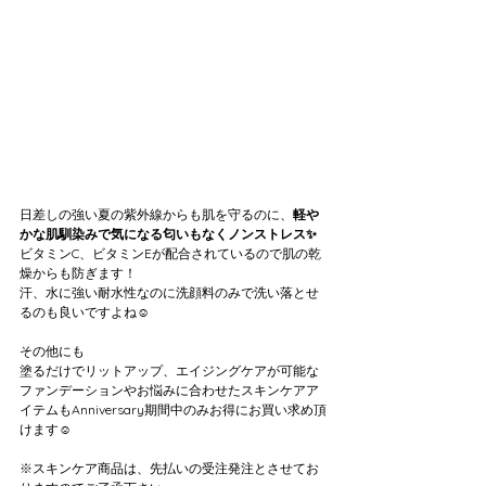
日差しの強い夏の紫外線からも肌を守るのに、
軽や
かな肌馴染みで気になる匂いもなくノンストレス✨
ビタミンC、ビタミンEが配合されているので肌の乾
燥からも防ぎます！
汗、水に強い耐水性なのに洗顔料のみで洗い落とせ
るのも良いですよね☺️
その他にも
塗るだけでリットアップ、エイジングケアが可能な
ファンデーションやお悩みに合わせたスキンケアア
イテムもAnniversary期間中のみお得にお買い求め頂
けます☺️
※スキンケア商品は、先払いの受注発注とさせてお