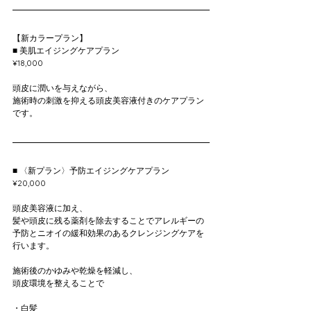
【新カラープラン】
■ 美肌エイジングケアプラン
¥18,000
頭皮に潤いを与えながら、
施術時の刺激を抑える頭皮美容液付きのケアプラン
です。
■ 〈新プラン〉予防エイジングケアプラン
¥20,000
頭皮美容液に加え、
髪や頭皮に残る薬剤を除去することでアレルギーの
予防とニオイの緩和効果のあるクレンジングケアを
行います。
施術後のかゆみや乾燥を軽減し、
頭皮環境を整えることで
・白髪