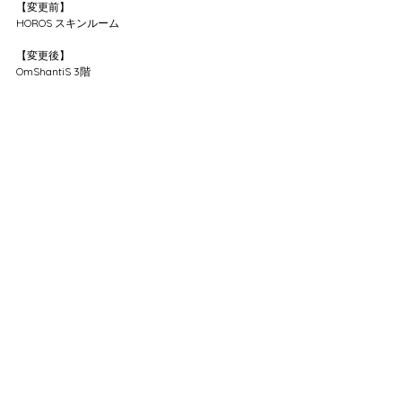
【変更前】
HOROS スキンルーム
【変更後】
OmShantiS 3階
4月1日以降は
OmShantiS 3階へ直接ご来店ください。
HOROSから徒歩約30秒の距離です。
📍OmShantiS
（2階は美容室）
https://share.google/CZDofxdCJjB8ZeCmR
施術内容・ご予約方法に変更はございませんので、
これまで通りご利用いただけます。
ご不明点などございましたら、
お気軽にお問い合わせください。
今後ともどうぞよろしくお願いいたします。
Hari-Bee