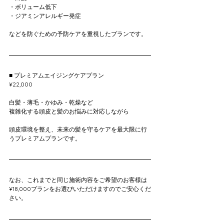
・ボリューム低下
・ジアミンアレルギー発症
などを防ぐための予防ケアを重視したプランです。
■ プレミアムエイジングケアプラン
¥22,000
白髪・薄毛・かゆみ・乾燥など
複雑化する頭皮と髪のお悩みに対応しながら
頭皮環境を整え、未来の髪を守るケアを最大限に行
うプレミアムプランです。
なお、これまでと同じ施術内容をご希望のお客様は
¥18,000プランをお選びいただけますのでご安心くだ
さい。