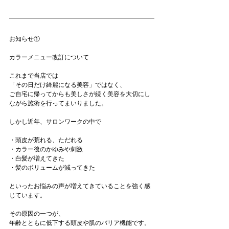
お知らせ①
カラーメニュー改訂について
これまで当店では
「その日だけ綺麗になる美容」ではなく、
ご自宅に帰ってからも美しさが続く美容を大切にし
ながら施術を行ってまいりました。
しかし近年、サロンワークの中で
・頭皮が荒れる、ただれる
・カラー後のかゆみや刺激
・白髪が増えてきた
・髪のボリュームが減ってきた
といったお悩みの声が増えてきていることを強く感
じています。
その原因の一つが、
年齢とともに低下する頭皮や肌のバリア機能です。