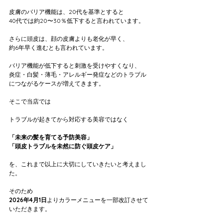
皮膚のバリア機能は、20代を基準とすると
40代では約20〜30％低下すると言われています。
さらに頭皮は、顔の皮膚よりも老化が早く、
約6年早く進むとも言われています。
バリア機能が低下すると刺激を受けやすくなり、
炎症・白髪・薄毛・アレルギー発症などのトラブル
につながるケースが増えてきます。
そこで当店では
トラブルが起きてから対応する美容ではなく
「未来の髪を育てる予防美容」
「頭皮トラブルを未然に防ぐ頭皮ケア」
を、これまで以上に大切にしていきたいと考えまし
た。
そのため
2026年4月1日
よりカラーメニューを一部改訂させて
いただきます。