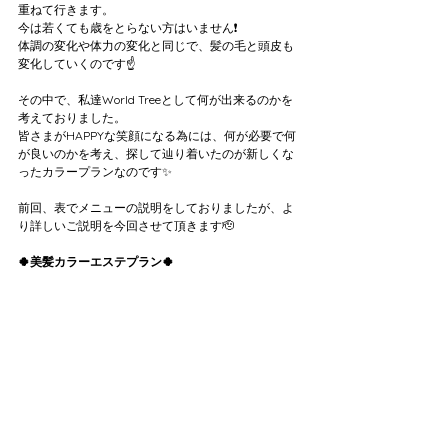
重ねて行きます。
今は若くても歳をとらない方はいません❗️
体調の変化や体力の変化と同じで、髪の毛と頭皮も
変化していくのです☝️
その中で、私達World Treeとして何が出来るのかを
考えておりました。
皆さまがHAPPYな笑顔になる為には、何が必要で何
が良いのかを考え、探して辿り着いたのが新しくな
ったカラープランなのです✨
前回、表でメニューの説明をしておりましたが、よ
り詳しいご説明を今回させて頂きます🫡
🍀美髪カラーエステプラン🍀