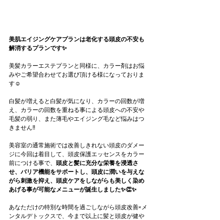
美肌エイジングケアプランは老化する頭皮の不安も
解消するプランです✨
美髪カラーエステプランと同様に、カラー剤はお悩
みやご希望合わせてお選び頂ける様になっておりま
す☺️
白髪が増えると白髪が気になり、カラーの回数が増
え、カラーの回数を重ねる事による頭皮への不安や
毛髪の弱り、また薄毛やエイジング毛など悩みはつ
きません‼️
美容室の通常施術では改善しきれない頭皮のダメー
ジに今回は着目して、頭皮保護エッセンスをカラー
前につける事で、
頭皮と髪に充分な栄養を浸透さ
せ、バリア機能をサポートし、頭皮に潤いを与えな
がら刺激を抑え、頭皮ケアをしながらも美しく染め
あげる事が可能なメニューが誕生しました✨👏✨
あなただけの特別な時間を過ごしながら頭皮改善×メ
ンタルデトックスで、今まで以上に髪と頭皮が健や