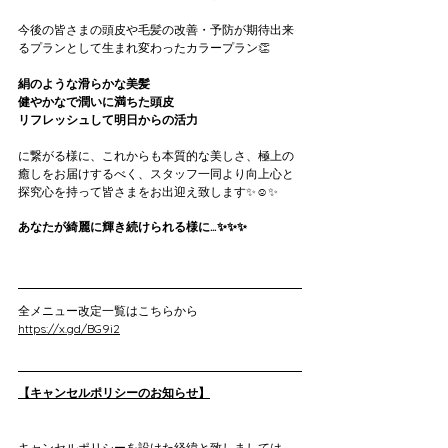
今後の皆さまの頭皮や毛髪の改善・予防が期待出来
るプランとして生まれ変わったカラープラン👏
絹のような滑らかな美髪
健やかなで潤いに満ちた頭皮
リフレッシュして明日からの活力
に繋がる様に、これからも本質的な美しさ、極上の
癒しをお届けするべく、スタッフ一同より向上心と
探究心を持って皆さまをお出迎え致します✨☺️✨
あなたが綺麗に輝き続けられる様に…✨✨✨
全メニュー改定一覧はこちらから
https://x.gd/BG9i2
【キャンセルポリシーのお知らせ】
キャンセルポリシーを設けた経緯と致しましては、