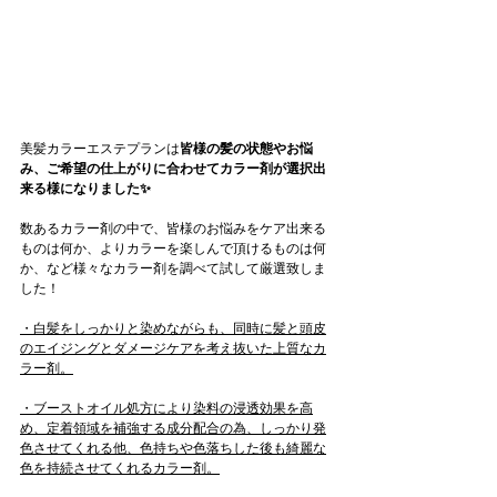
美髪カラーエステプランは
皆様の髪の状態やお悩
み、ご希望の仕上がりに合わせてカラー剤が選択出
来る様になりました✨
数あるカラー剤の中で、皆様のお悩みをケア出来る
ものは何か、よりカラーを楽しんで頂けるものは何
か、など様々なカラー剤を調べて試して厳選致しま
した！
・白髪をしっかりと染めながらも、同時に髪と頭皮
のエイジングとダメージケアを考え抜いた上質なカ
ラー剤。
・ブーストオイル処方により染料の浸透効果を高
め、定着領域を補強する成分配合の為、しっかり発
色させてくれる他、色持ちや色落ちした後も綺麗な
色を持続させてくれるカラー剤。