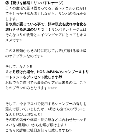
③【凝りを解消！リンパドレナージ】
日々の生活で凝り固まってる、首〜デコルテにかけ
てをしっかり揉みほぐしながら、リンパの流れを促
します。
首や肩が凝っている事で、顔や頭皮も疲れや老化を
進行させる原因のひとつ！！
リンパドレナージュは
そんなコリの改善とエイジングケアにとってもオス
スメです✨
この３種類からその時に応じてお選び頂ける最上級
のケアプランなのです⭐️
そして、なんと‼️
２ヶ月続けた場合、HOS.JAPANのシャンプー＆トリ
ートメントをプレゼント致します🎁
お店でもご自宅でも最高のケアが出来るのは、こち
らのプランのみとなります✨☺️✨
そして、今までスパで使用するシャンプーの香りを
選んで頂いていましたが、4月から全てのプランに
なんと‼️なんと‼️なんと‼️
その時の気分や体調・疲労感などに合わせたヘッド
スパを3種類の中からお選び頂けます！
こちらの詳細は後日お知らせ致しますね✨