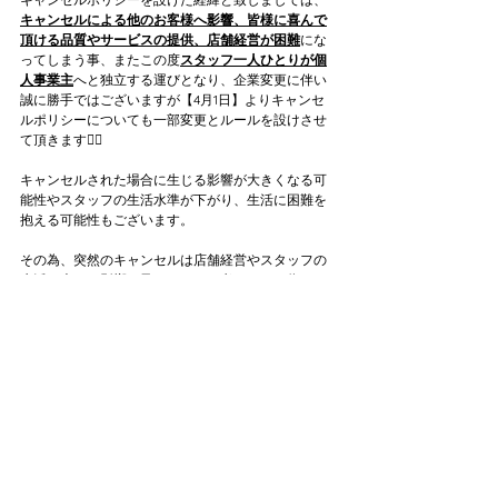
キャンセルによる他のお客様へ影響、皆様に喜んで
頂ける品質やサービスの提供、店舗経営が困難
にな
ってしまう事、またこの度
スタッフ一人ひとりが個
人事業主
へと独立する運びとなり、企業変更に伴い
誠に勝手ではございますが【4月1日】よりキャンセ
ルポリシーについても一部変更とルールを設けさせ
て頂きます🙇‍♀️
キャンセルされた場合に生じる影響が大きくなる可
能性やスタッフの生活水準が下がり、生活に困難を
抱える可能性もございます。
その為、突然のキャンセルは店舗経営やスタッフの
生活に大きな影響を及ぼすことも考えられる為、ご
遠慮下さいますようお願い致します。
キャンセルポリシーにつきまして下記条件をお読み
頂き、事前にキャンセルのご連絡を頂けますと幸い
です。
この度のキャンセルポリシーの変更・ルールに関し
まして何卒ご理解とご協力をお願い申し上げます🙇‍♀️
スタッフ一同お客様により良いサービスを提供でき