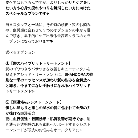
皮ケアはもちろんですが、
よりしっかりとケアをし
たい方や心身の疲れやコリを解消したい方に向けた
スペシャルなプランです✨
当日スタッフと一緒に、その時の頭皮・髪のお悩み
や、疲労感に合わせて３つのオプションの中から選
んで頂き、集中的にケア出来る最高峰クラスのカラ
ープランになっております💖
選べるオプション
①【髪のハイブリットトリートメント】
髪のゴワつきやパサつきを改善しキューティクルを
整えるアシッドトリートメントに、
SHANDORAの特
別な一雫のエッセンスが加わり髪の悩みを全解放へ
と導き、今までにない手触りになれるハイブリッド
トリートメント✨
②【頭浸浴&シシストーンシード】
優しい温もりと癒しの温水の音に包まれて全身の力
が抜ける
頭浸浴😌
更に
血行促進・殺菌効果・肌質改善が期待でき、
透
き通った透明感のある素肌へサポートするシシスト
ーンシードが頭皮のお悩みをオールクリアに✨