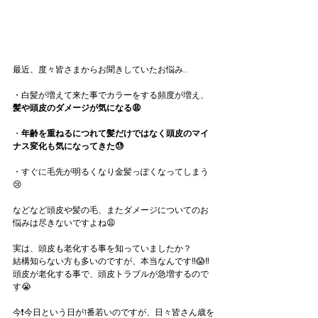
最近、度々皆さまからお聞きしていたお悩み…
・白髪が増えて来た事でカラーをする頻度が増え、
髪や頭皮のダメージが気になる😩
・
年齢を重ねるにつれて髪だけではなく頭皮のマイ
ナス変化も気になってきた😓
・すぐに毛先が明るくなり金髪っぽくなってしまう
😢
などなど頭皮や髪の毛、またダメージについてのお
悩みは尽きないですよね😩
実は、頭皮も老化する事を知っていましたか？
結構知らない方も多いのですが、本当なんです‼️😱‼️
頭皮が老化する事で、頭皮トラブルが急増するので
す😭
今❗️今日という日が1番若いのですが、日々皆さん歳を