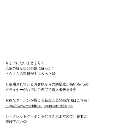
今までにないまとまり！
天使の輪が自分の髪に蘇った✨
さらさらの髪質が手に入った😆
と使用されているお客様からの満足度が高いReFaの
ドライヤーがお得にご自宅で購入出来ます☝️
お得なクーポンが貰える新規会員登録方法はこちら↓
https://www.worldtree-japan.com/bhappy
シークレットクーポンも配信されますので、是非ご
登録下さい😊