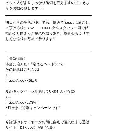
ャツの方がよりしっかり施術を行えますので、そち
らをお勧め致します🙇‍♀️
明日からの生活が少しでも、快適でhappyに過ごし
て頂ける様にANell、HOROS女性スタッフ一同で皆
様の凝り固まった疲れを取り除き、身も心もより美
しくなる様に努めて参ります‼️
【最新情報】
本当に増えた‼️「増えるヘッドスパ」
その結果はこちら💁‍♀️
↓↓↓
https://x.gd/kGLcR
夏のキャンペーン見逃していませんか？😱
↓↓↓
https://x.gd/EDSWT
8月末まで特別キャンペーンです‼️
今話題のドライヤーがお得に自宅で購入出来る通販
サイト【B happy】が新登場✨