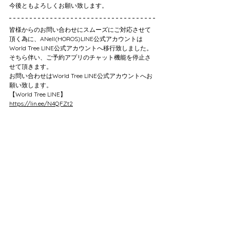
今後ともよろしくお願い致します。
皆様からのお問い合わせにスムーズにご対応させて
頂く為に、ANell(HOROS)LINE公式アカウントは
World Tree LINE公式アカウントへ移行致しました。
そちら伴い、ご予約アプリのチャット機能を停止さ
せて頂きます。
お問い合わせはWorld Tree LINE公式アカウントへお
願い致します。
【World Tree LINE】
https://lin.ee/N4QFZt2
※LINEアプリをお持ちでない方は下記へご連絡をお
願い致します。
お問い合わせメールアドレス
ANell
byanell01@gmail.com
HOROS
horos.byworldtree@gmail.com
諦めていたシミが改善‼️
メイクやマスクでは隠せないそのシミを確実に改善
し、効果を実感するシミデトックスとは？🤔