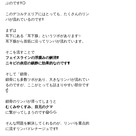
ぶのです‼️🙄
このデコルテエリアにはとっても、たくさんのリン
パが流れているのです‼️
まずは
耳下にある「耳下腺」というツボがあります✨
耳下腺から首筋に沿ってリンパが流れています。
そこを流すことで
フェイスラインの浮腫みの解消❣️
ニキビの炎症の鎮静に効果的なのです❣️
そして「鎖骨」
鎖骨にも多数ツボがあり、大きなリンパが流れてい
るのですが、ここがとっても詰まりやすい部分です
☝️
鎖骨のリンパが滞ってしまうと
むくみやくすみ、目元のクマ
に繋がってしまうのです😱💦💦
そんな問題を解決してくれるのが、リンパを重点的
に流すリンパドレナージュです❗️