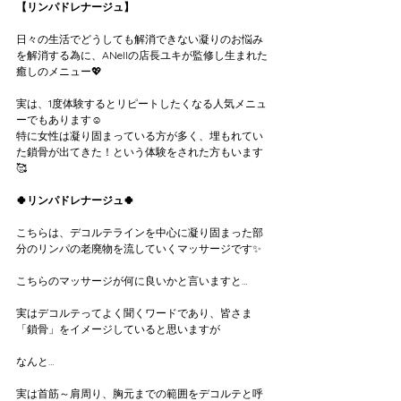
【リンパドレナージュ】
日々の生活でどうしても解消できない凝りのお悩み
を解消する為に、ANellの店長ユキが監修し生まれた
癒しのメニュー💖
実は、1度体験するとリピートしたくなる人気メニュ
ーでもあります☺️
特に女性は凝り固まっている方が多く、埋もれてい
た鎖骨が出てきた！という体験をされた方もいます
🥰
🍀リンパドレナージュ🍀
こちらは、デコルテラインを中心に凝り固まった部
分のリンパの老廃物を流していくマッサージです✨
こちらのマッサージが何に良いかと言いますと…
実はデコルテってよく聞くワードであり、皆さま
「鎖骨」をイメージしていると思いますが
なんと…
実は首筋～肩周り、胸元までの範囲をデコルテと呼