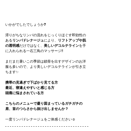
いかがでしたでしょうか❓
滞りがちなリンパの流れをじっくりほぐす即効性の
ある
リンパドレナージュ
により、
リフトアップや肌
の透明感
だけではなく、
美しいデコルテライン
を手
に入れられる一石三鳥のマッサージ‼️
まだまだ暑いこの季節は鎖骨を出すデザインのお洋
服も多いので、より美しいデコルテラインが引き立
ちます✨
携帯の見過ぎで下ばかり見てる方
最近、寝違えやすいと感じる方
頭痛に悩まされている方
こちらのメニューで凝り固まっているガチガチの
肩、首のつらさから抜け出しませんか？
一度リンパドレナージュをご体感ください☺️