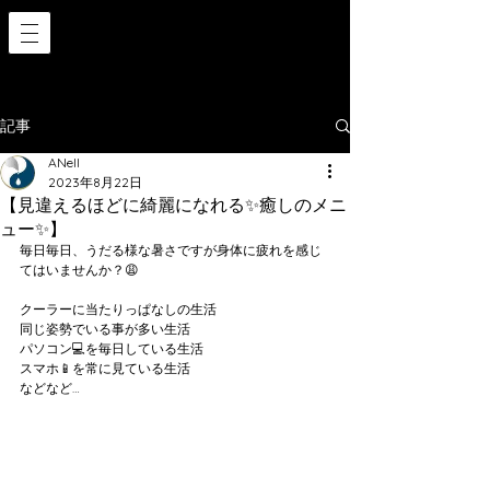
記事
ANell
2023年8月22日
【見違えるほどに綺麗になれる✨癒しのメニ
ュー✨】
毎日毎日、うだる様な暑さですが身体に疲れを感じ
てはいませんか？😩
クーラーに当たりっぱなしの生活
同じ姿勢でいる事が多い生活
パソコン💻を毎日している生活
スマホ📱を常に見ている生活
などなど…