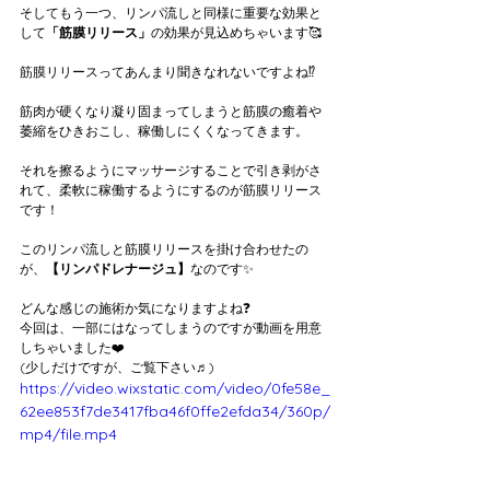
そしてもう一つ、リンパ流しと同様に重要な効果と
して
「筋膜リリース」
の効果が見込めちゃいます🥰
筋膜リリースってあんまり聞きなれないですよね⁉️
筋肉が硬くなり凝り固まってしまうと筋膜の癒着や
萎縮をひきおこし、稼働しにくくなってきます。
それを擦るようにマッサージすることで引き剥がさ
れて、柔軟に稼働するようにするのが筋膜リリース
です！
このリンパ流しと筋膜リリースを掛け合わせたの
が、
【リンパドレナージュ】
なのです✨
どんな感じの施術か気になりますよね❓
今回は、一部にはなってしまうのですが動画を用意
しちゃいました❤️
(少しだけですが、ご覧下さい♬)
https://video.wixstatic.com/video/0fe58e_
62ee853f7de3417fba46f0ffe2efda34/360p/
mp4/file.mp4