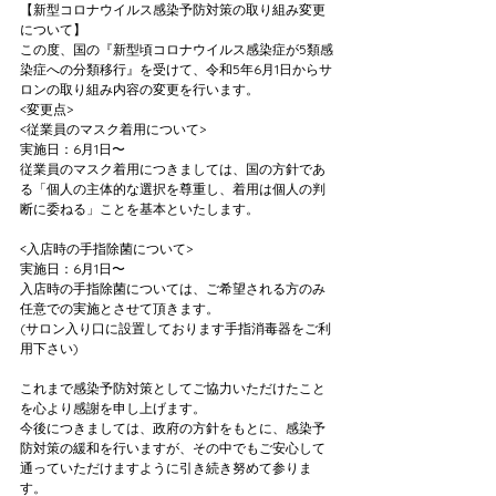
【新型コロナウイルス感染予防対策の取り組み変更
について】
この度、国の『新型頃コロナウイルス感染症が5類感
染症への分類移行』を受けて、令和5年6月1日からサ
ロンの取り組み内容の変更を行います。
<変更点>
<従業員のマスク着用について>
実施日：6月1日〜
従業員のマスク着用につきましては、国の方針であ
る「個人の主体的な選択を尊重し、着用は個人の判
断に委ねる」ことを基本といたします。
<入店時の手指除菌について>
実施日：6月1日〜
入店時の手指除菌については、ご希望される方のみ
任意での実施とさせて頂きます。
(サロン入り口に設置しております手指消毒器をご利
用下さい)
これまで感染予防対策としてご協力いただけたこと
を心より感謝を申し上げます。
今後につきましては、政府の方針をもとに、感染予
防対策の緩和を行いますが、その中でもご安心して
通っていただけますように引き続き努めて参りま
す。