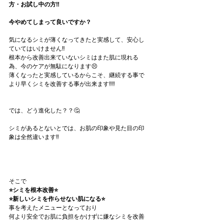
方・お試し中の方‼️
今やめてしまって良いですか？
気になるシミが薄くなってきたと実感して、安心し
ていてはいけません‼️
根本から改善出来ていないシミはまた肌に現れる
為、今のケアが無駄になります😣
薄くなったと実感しているからこそ、継続する事で
より早くシミを改善する事が出来ます‼️‼️
では、どう進化した？？🤔
シミがあるとないとでは、お肌の印象や見た目の印
象は全然違います‼️
そこで
⭐️シミを根本改善⭐️
⭐️新しいシミを作らせない肌になる⭐️
事を考えたメニューとなっており
何より安全でお肌に負担をかけずに嫌なシミを改善