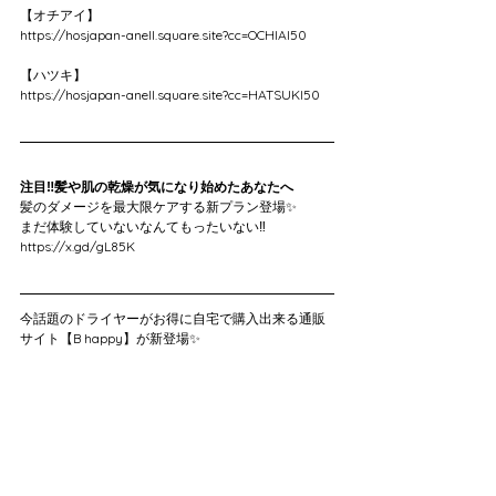
【オチアイ】
https://hosjapan-anell.square.site?cc=OCHIAI50
【ハツキ】
https://hosjapan-anell.square.site?cc=HATSUKI50
注目‼️髪や肌の乾燥が気になり始めたあなたへ
髪のダメージを最大限ケアする新プラン登場✨
まだ体験していないなんてもったいない‼️
https://x.gd/gL85K
今話題のドライヤーがお得に自宅で購入出来る通販
サイト【B happy】が新登場✨