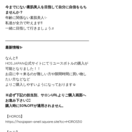
今までにない素肌美人を目指して自分に自信をもち
ませんか？
年齢に関係ない素肌美人✨
私達が全力で叶えます‼️
一緒に目指して行きましょう♬
最新情報✨
なんと‼️
HOS.JAPAN公式サイトにてリユースボトルの購入が
可能となりました！！
お店に中々来るのが難しい方や隙間時間に買い物し
たい方などなど
よりご購入しやすいようになっております☺️
※必ず下記の担当別、サロンURLよりご購入画面へ
お進み下さい🙇‍♀️
購入時に50%OFFが適用されません。
【HOROS】
https://hosjapan-anell.square.site?cc=HOROS50