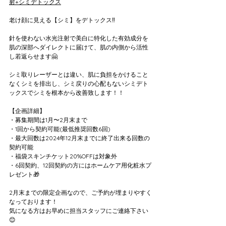
射+シミデトックス
老け顔に見える【シミ】をデトックス‼️
針を使わない水光注射で美白に特化した有効成分を
肌の深部へダイレクトに届けて、肌の内側から活性
し若返らせます🤗
シミ取りレーザーとは違い、肌に負担をかけること
なくシミを排出し、シミ戻りの心配もないシミデト
ックスでシミを根本から改善致します！！
【企画詳細】
・募集期間は1月〜2月末まで
・1回から契約可能(最低推奨回数6回)
・最大回数は2024年12月末までに終了出来る回数の
契約可能
・福袋スキンチケット20%OFFは対象外
・6回契約、12回契約の方にはホームケア用化粧水プ
レゼント🎁
2月末までの限定企画なので、ご予約が埋まりやすく
なっております！
気になる方はお早めに担当スタッフにご連絡下さい
😊