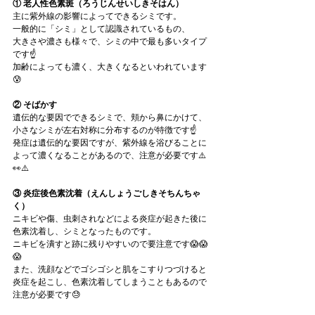
① 老人性色素斑（ろうじんせいしきそはん）
主に紫外線の影響によってできるシミです。
一般的に「シミ」として認識されているもの、
大きさや濃さも様々で、シミの中で最も多いタイプ
です☝️
加齢によっても濃く、大きくなるといわれています
😰
② そばかす
遺伝的な要因でできるシミで、頬から鼻にかけて、
小さなシミが左右対称に分布するのが特徴です☝️
発症は遺伝的な要因ですが、紫外線を浴びることに
よって濃くなることがあるので、注意が必要です⚠️
👀⚠️
③ 炎症後色素沈着（えんしょうごしきそちんちゃ
く）
ニキビや傷、虫刺されなどによる炎症が起きた後に
色素沈着し、シミとなったものです。
ニキビを潰すと跡に残りやすいので要注意です😱😱
😱
また、洗顔などでゴシゴシと肌をこすりつづけると
炎症を起こし、色素沈着してしまうこともあるので
注意が必要です😓