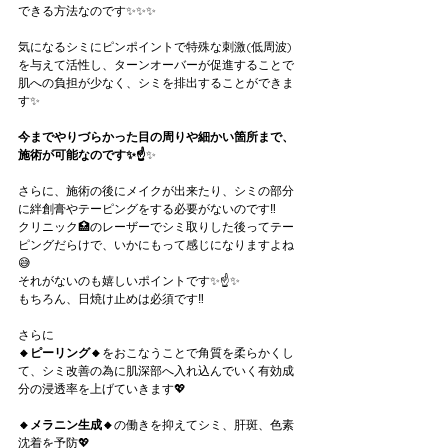
できる方法なのです✨✨✨
気になるシミにピンポイントで特殊な刺激(低周波)
を与えて活性し、ターンオーバーが促進することで
肌への負担が少なく、シミを排出することができま
す✨
今までやりづらかった目の周りや細かい箇所まで、
施術が可能なのです✨☝️
✨
さらに、施術の後にメイクが出来たり、シミの部分
に絆創膏やテーピングをする必要がないのです‼️
クリニック🏥のレーザーでシミ取りした後ってテー
ピングだらけで、いかにもって感じになりますよね
😅
それがないのも嬉しいポイントです✨☝️✨
もちろん、日焼け止めは必須です‼️
さらに
🔸ピーリング🔸
をおこなうことで角質を柔らかくし
て、シミ改善の為に肌深部へ入れ込んでいく有効成
分の浸透率を上げていきます💖
🔸メラニン生成🔸
の働きを抑えてシミ、肝斑、色素
沈着を予防💖