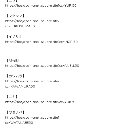
【ユリ】
https://hosjapan-anell.square.site?cc=YURI50
【フクシマ】
https://hosjapan-anell.square.site?
cc=FUKUSHIMA50
【イノリ】
https://hosjapan-anell.square.site?cc=INORI50
【ANell】
https://hosjapan-anell.square.site?cc=ANELL50
【カワムラ】
https://hosjapan-anell.square.site?
cc=KAWAMURA50
【ユキ】
https://hosjapan-anell.square.site?cc=YUKI5
【ワタナベ】
https://hosjapan-anell.square.site?
cc=WATANABE50