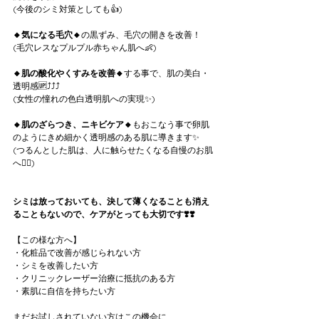
(今後のシミ対策としても👍)
🔸気になる毛穴🔸
の黒ずみ、毛穴の開きを改善！
(毛穴レスなプルプル赤ちゃん肌へ👶)
🔸肌の酸化やくすみを改善🔸
する事で、肌の美白・
透明感🆙⤴︎⤴︎⤴︎
(女性の憧れの色白透明肌への実現✨)
🔸肌のざらつき、ニキビケア🔸
もおこなう事で卵肌
のようにきめ細かく透明感のある肌に導きます✨
(つるんとした肌は、人に触らせたくなる自慢のお肌
へ💆‍♀️)
シミは放っておいても、決して薄くなることも消え
ることもないので、ケアがとっても大切です❣️❣️
【この様な方へ】
・化粧品で改善が感じられない方
・シミを改善したい方
・クリニックレーザー治療に抵抗のある方
・素肌に自信を持ちたい方
まだお試しされていない方はこの機会に