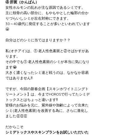
④ 肝斑（かんぱん）
女性ホルモンの乱れが主な原因であるシミです。
主に頬骨の高い部分に、もやもやとした輪郭の分か
りづらいしシミが左右対称にできます。
30～40歳代に発症することが多いといわれています
😬
自分はどのシミに当てはまりますか？？
私(オチアイ)は、①
老人性色素斑と②そばかすがあ
ります。
その中でも①
老人性色素斑のシミが本当に気になり
ます😭
大きく濃くなったシミ達と戦うのは、なかなか容易
ではありません‼️
ですが、今回の新春企画【スキンホワイトニングト
リートメント】は、今までHOROSで行ってたシミデ
トックスとはちょっと違います‼️
皆様のお悩みを元に、紫外線や加齢によって出来た
シミ(老人性色素斑)を改善する為に、さらに進化し
ました👏👏👏
だからこそ
シミデトックスやスキンプランをお試しいただいた