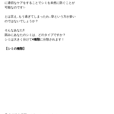
に適切なケアをすることでシミを未然に防ぐことが
可能なのです✨
とは言え
…
もう過ぎてしまったわ
…
😰という方が多い
のではないでしょうか？
そんなあなた‼️
因みにあなたのシミは、どのタイプですか？
シミは大きく分けて
4種類
に分類されます！
【シミの種類】