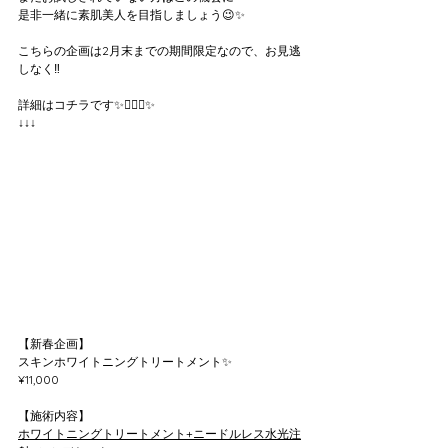
是非一緒に素肌美人を目指しましょう😉✨
こちらの企画は2月末までの期間限定なので、お見逃
しなく‼️
詳細はコチラです✨💁🏼‍♀️✨
↓↓↓
【新春企画】
スキンホワイトニングトリートメント✨
¥11,000
【施術内容】
ホワイトニングトリートメント+ニードルレス水光注