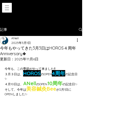
記事
ANell
2025年3月1日
今年もやってきた3月3日はHOROS４周年
Anniversary🍀
更新日：
2025年11月6日
今年も、この季節がやって来ました‼️
HOROS
4周年
３月３日は、
のOPEN
の記念日
✨
ANell
10周年
４月10日は、
のOPEN
の記念日✨
美容鍼灸Bee
そして、今年は
が2月1日に
OPENしました✨