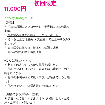
初回限定
通常16,500円→
11,000円
ミツバチ葉60分コース
【特徴】
・ 悩みの原因にアプローチし、美容鍼以上の効果を
実感。
・
 肌の悩みも体の不調もトータルサポート。
・ 選べる仕上げ［温灸 or 美顔器］で仕上がりをカス
タマイズ
・ 東洋医学に基づき、根本から体調を調整。
・ 足への電気刺激で体質改善
♥こんな方におすすめ
・ 初めての方でもしっかり効果を感じたい
・ 肌トラブルだけでなく、頭痛や噛み締めなどの不
調も気になる
・ 身体の不調が原因で肌トラブルが起きていると感
じる
・ 
肌だけでなく、体質改善も一緒にしたい
【期待できるお悩み・効果】
★ 美容：むくみ・くすみ / ほうれい線・しわ・たる
み / エラ張り・顔のコリ