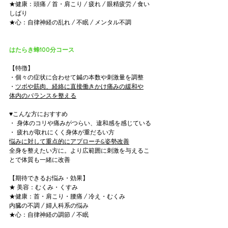
★健康：頭痛 / 首・肩こり / 疲れ / 眼精疲労 / 食い
しばり
★心：自律神経の乱れ / 不眠 / メンタル不調
はたらき蜂100分コース
【特徴】
・個々の症状に合わせて鍼の本数や刺激量を調整
・
ツボや筋肉、経絡に直接働きかけ痛みの緩和や
体内のバランスを整える
♥こんな方におすすめ
・ 身体のコリや痛みがつらい、違和感を感じている
・ 疲れが取れにくく身体が重だるい方
悩みに対して重点的にアプローチ&姿勢改善
全身を整えたい方に。より広範囲に刺激を与えるこ
とで体質も一緒に改善
【期待できるお悩み・効果】
★ 美容：むくみ・くすみ
★健康：首・肩こり・腰痛 / 冷え・むくみ
内臓の不調 / 婦人科系の悩み
★心：自律神経の調節 / 不眠