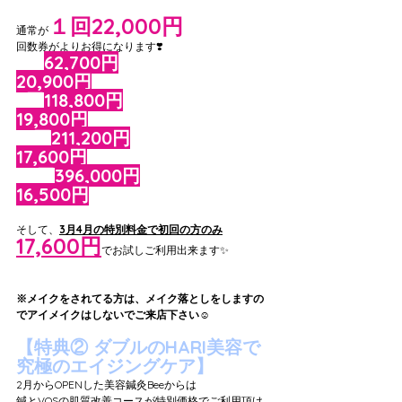
１回22,000円
通常が
回数券がよりお得になります❣️
3回
62,700円
  →1回あたり
20,900円
6回
118,800円
→1回あたり
19,800円
12回
211,200円
→1回あたり
17,600円
24回
396,000円
→1回あたり
16,500円
そして、
3月4月の特別料金で初回の方のみ
17,600円
でお試しご利用出来ます✨
※メイクをされてる方は、メイク落としをしますの
でアイメイクはしないでご来店下さい☺️
【特典② ダブルのHARI美容で
究極のエイジングケア】
2月からOPENした美容鍼灸Beeからは
鍼とVOSの肌質改善コースが特別価格でご利用頂け