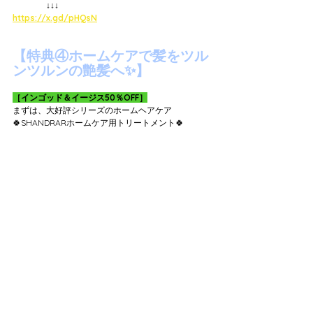
　　　　↓↓↓
https://x.gd/pHQsN
【特典④ホームケアで髪をツル
ンツルンの艶髪へ✨】
［インゴッド＆イージス50％OFF］
まずは、大好評シリーズのホームヘアケア
🍀SHANDRARホームケア用トリートメント🍀