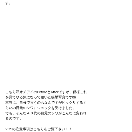
す。
こちら私オチアイのBeforeとAfterですが、皆様これ
を見てやる気になって頂いた衝撃写真です📸
本当に、自分で言うのもなんですがビックリするく
らいの目元のシワにショックを受けました。
でも、そんな４０代の目元のシワがこんなに変われ
るのです。
VOSの注意事項はこちらをご覧下さい！！