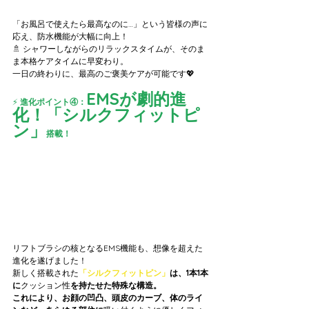
「お風呂で使えたら最高なのに…」という皆様の声に
応え、防水機能が大幅に向上！
🚿 シャワーしながらのリラックスタイムが、そのま
ま本格ケアタイムに早変わり。
一日の終わりに、最高のご褒美ケアが可能です💖
EMSが劇的進
⚡
 進化ポイント④：
化！「シルクフィットピ
ン」
搭載！
リフトブラシの核となるEMS機能も、想像を超えた
進化を遂げました！
新しく搭載された
「シルクフィットピン」
は、1本1本
に
クッション性
を持たせた特殊な構造。
これにより、お顔の凹凸、頭皮のカーブ、体のライ