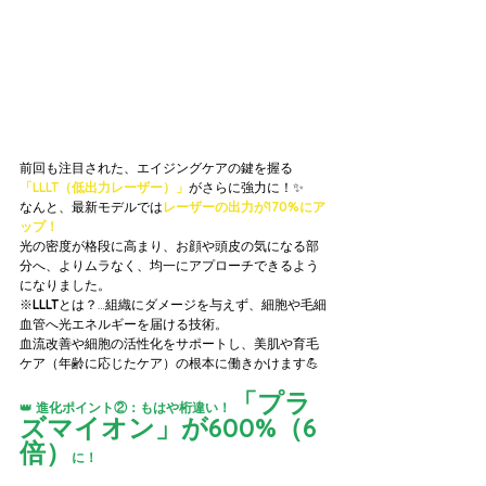
前回も注目された、エイジングケアの鍵を握る
「LLLT（低出力レーザー）」
がさらに強力に！✨
なんと、最新モデルでは
レーザーの出力が170%にア
ップ！
光の密度が格段に高まり、お顔や頭皮の気になる部
分へ、よりムラなく、均一にアプローチできるよう
になりました。
※
LLLT
とは？…組織にダメージを与えず、細胞や毛細
血管へ光エネルギーを届ける技術。
血流改善や細胞の活性化をサポートし、美肌や育毛
ケア（年齢に応じたケア）の根本に働きかけます💪
「プラ
👑
 進化ポイント②：もはや桁違い！
ズマイオン」が600%（6
倍）
に！