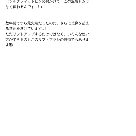
（シルクフィットピンのおかげで、この温感もムラ
なく伝わるんです…！）
数年前ですら最先端だったのに、さらに想像を超え
る進化を遂げています…！
ただリフトアップするだけではなく、いろんな使い
方ができるのもこのリフトブラシの特徴でもありま
す🥰