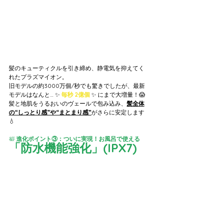
髪のキューティクルを引き締め、静電気を抑えてく
れたプラズマイオン。
旧モデルの約3000万個/秒でも驚きでしたが、最新
モデルはなんと… ✨
 毎秒 2億個 
✨ にまで大増量！😱
髪と地肌をうるおいのヴェールで包み込み、
髪全体
の“しっとり感”や“まとまり感”
がさらに安定します
💧
🛀
 進化ポイント③：ついに実現！お風呂で使える
「防水機能強化」(IPX7)