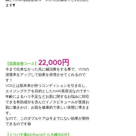
ます❣️
22,000円
【肌質改善コース】
今まで出来なかった先に鍼治療をする事で、VOSの
浸透率をアップして効果を倍増させてくれるので
す！
VOSとは肌本来が持つコンディションを引き出し、
エイジングケアを目的としたHARI美容法なのです✨
年齢によるハリ不足などお肌に関するお悩みに対応
できる有効成分を含んだイノスピキュールが直接お
肌に働きかけ、お肌を健康的で美しい状態に導きま
す。
なので、このダブルケアは今までにない効果が期待
できるのです😆
【ミツバチ葉60分orはたらき蜂100分】