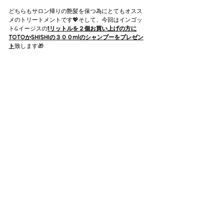
どちらもサロン帰りの艶髪を保つ為にとてもオスス
メのトリートメントです💖
そして、今回はインゴッ
ト&イージスの
1リットルを２個お買い上げの方に
TOTOかSHISHIの３００mlのシャンプーをプレゼン
ト
致します🎁
［
HOS.JAPANシャンプー&トリートメント300ml 　
旧ボトル60％OFF］
HOS.JAPANのシャンプー&トリートメントの300ml
のボトルが新しく変わる為、今ある在庫の旧ボトル
のみ６０％OFF