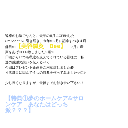
皆様のお陰でなんと、去年の11月にOPENした
OmShantiSに引き続き、今年の2月に記念すべき４店
【美容鍼灸　Bee】
が
舗目の
2月に産
声をあげOPEN致しました✨👏✨
日頃からいつも私達を支えてくれている皆様に、私
達の感謝の想いを伝えるべく
今回はプレゼント企画をご用意致しました🎁
４店舗目に因んで４つの特典を作ってみました✨👏✨
少し長くなりますが、最後までお付き合い下さい！
【特典①夢のホームケア&サロ
ンケア　あなたはどっち
派？？？】