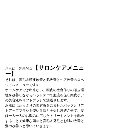
【サロンケアメニュ
さらに、効果的な
ー】
それは、育毛＆頭皮改善と肌改善とヘア改善のスペ
シャルメニューです⭐️
ホームケアでは出来ない、頭皮の土台作りの頭皮環
境を改善しながらヘッドスパで血流を促し頭皮ケア
の美容液をリフトブラシで浸透させます。
お肌にはたっぷりの美容液を含ませたパックとリフ
トアップブラシを使い血流とを促し浸透させて、髪
は一人一人のお悩みに応じたトリートメントを配合
することで健康な頭皮と育毛＆発毛とお肌の改善と
髪の改善へと導いていきます✨