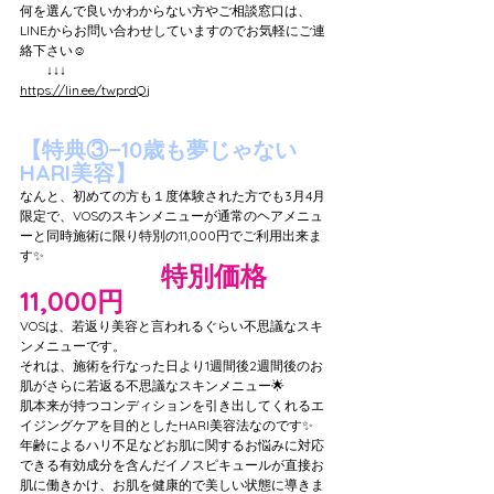
何を選んで良いかわからない方やご相談窓口は、
LINEからお問い合わせしていますのでお気軽にご連
絡下さい☺️
　　↓↓↓
https://lin.ee/twprdQj
【特典③−10歳も夢じゃない
HARI美容】
なんと、初めての方も１度体験された方でも3月4月
限定で、VOSのスキンメニューが通常のヘアメニュ
ーと同時施術に限り特別の11,000円でご利用出来ま
す✨
特別価格
通常27,500円→
11,000円
VOSは、若返り美容と言われるぐらい不思議なスキ
ンメニューです。
それは、施術を行なった日より1週間後2週間後のお
肌がさらに若返る不思議なスキンメニュー🌟
肌本来が持つコンディションを引き出してくれるエ
イジングケアを目的としたHARI美容法なのです✨
年齢によるハリ不足などお肌に関するお悩みに対応
できる有効成分を含んだイノスピキュールが直接お
肌に働きかけ、お肌を健康的で美しい状態に導きま