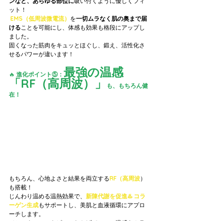
ンなど、あらゆる部位に
吸い付くように優しくフィ
ット！
EMS（低周波微電流）
を
一切ムラなく肌の奥まで届
ける
ことを可能にし、体感も効果も格段にアップし
ました。
固くなった筋肉をキュッとほぐし、鍛え、活性化さ
せるパワーが違います！
最強の温感
🔥
 進化ポイント⑤：
「RF（高周波）」
も、もちろん健
在！
もちろん、心地よさと結果を両立する
RF（高周波
）
も搭載！
じんわり温める温熱効果で、
新陳代謝を促進♨️ コラ
ーゲン生成
もサポートし、美肌と血液循環にアプロ
ーチします。