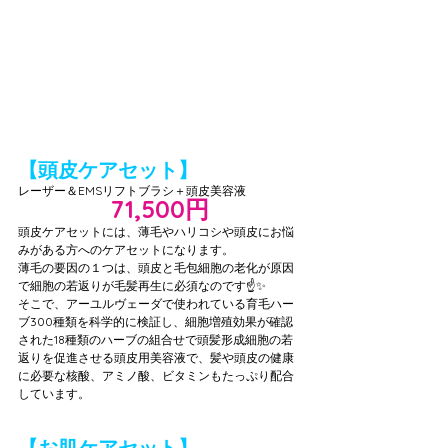
【頭皮ケアセット】
レーザー＆EMSリフトブラシ＋頭皮美容液
71,500円
74,500円→
頭皮ケアセットには、薄毛やハリコシや頭皮にお悩
みがある方へのケアセットになります。
薄毛の要因の１つは、頭皮と毛包細胞の老化が原因
で細胞の若返りが毛髪再生に必須なのです☝️✨
そこで、アーユルヴェーダで使われている育毛ハー
ブ300種類を科学的に検証し、細胞増殖効果が確認
された18種類のハーブの組合せで頭髪形成細胞の若
返りを促進させる頭皮用美容液で、髪や頭皮の健康
に必要な核酸、アミノ酸、ビタミンもたっぷり配合
しています。
【お肌ケアセット】