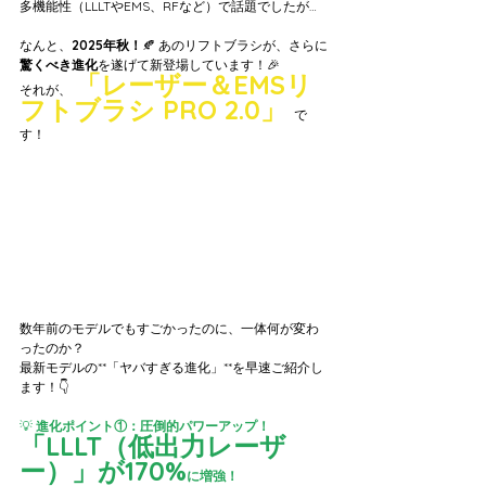
多機能性（LLLTやEMS、RFなど）で話題でしたが…
なんと、
2025年秋！
🍂 あのリフトブラシが、さらに
驚くべき進化
を遂げて新登場しています！🎉
「レーザー＆EMSリ
それが、 
フトブラシ PRO 2.0」
で
す！
数年前のモデルでもすごかったのに、一体何が変わ
ったのか？ 
最新モデルの**「ヤバすぎる進化」**を早速ご紹介し
ます！👇
💡
 進化ポイント①：圧倒的パワーアップ！
「LLLT（低出力レーザ
ー）」が170%
に増強！