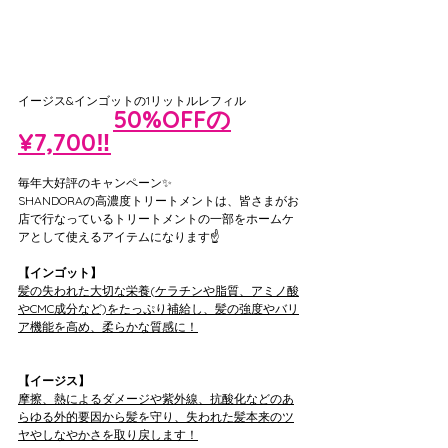
イージス&インゴットの1リットルレフィル
50%OFFの
¥15,400→
¥7,700‼️
毎年大好評のキャンペーン✨
SHANDORAの高濃度トリートメントは、皆さまがお
店で行なっているトリートメントの一部をホームケ
アとして使えるアイテムになります☝️
【インゴット】
髪の失われた大切な栄養(ケラチンや脂質、アミノ酸
やCMC成分など)をたっぷり補給し、髪の強度やバリ
ア機能を高め、柔らかな質感に！
【イージス】
摩擦、熱によるダメージや紫外線、抗酸化などのあ
らゆる外的要因から髪を守り、失われた髪本来のツ
ヤやしなやかさを取り戻します！