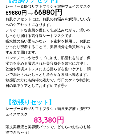
レーザー＆EMSリフトブラシ＋濃密フェイスマスク
→66880円
69880円
お肌ケアセットには、お肌のお悩みを解消したい方
へのケアセットになります。
デリケートな素肌を優しく包み込みながら、潤いを
しっかり届ける高保湿シートマスクです。
吸水性の高い柔らかなシート素材を採用し、お肌に
ぴったり密着することで、美容成分を角質層のすみ
ずみまで届けます。
パンテノールやセラミドに加え、肌荒れを防ぎ、保
湿力を高める厳選された美容成分を贅沢に含浸し、
乾燥や環境ストレスによる揺らぎを集中ケアし、潤
いで満たされたしっとり滑らかな素肌へ導きます。
敏感肌の方にも納得の処方で、毎日のケアや特別な
日の集中ケアとしておすすめです☝️✨
【欲張りセット】
レーザー＆EMSリフトブラシ＋頭皮美容液＋濃密フ
ェイスマスク
83,380円
86,380円→
頭皮美容液と美容液パックで、どちらのお悩みも解
消できちゃう‼️