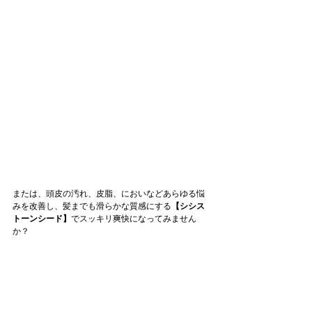
または、頭皮の汚れ、皮脂、においなどあらゆる悩
みを改善し、髪までも滑らかな質感にする
【シシス
トーンシード】
でスッキリ爽快になってみません
か？