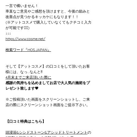
一言で構いません！
率直なご意見やご感想を頂けますと、今後の励みと
改善点が見つかるキッカケにもなります！！
(※アットコスメで購入していなくてもクチコミ入力
が可能です🙆‍♀️)
↓↓↓
https://www.cosme.net/
検索ワード『HOS.JAPAN』
そして【アットコスメ】の口コミをして頂いたお客
様には、なっ…なんと‼️
4月末までご来店頂いた際に
感謝の気持ちを込めましてお店で大人気の施術をプ
レゼント致します💖
※ご投稿頂いた画面をスクリーンショットし、ご来
店の際にスクリーンショット画面をご提示下さい。
【口コミ特典はこちら】
頭浸浴&シシドストーン&アシッドトリートメント
の