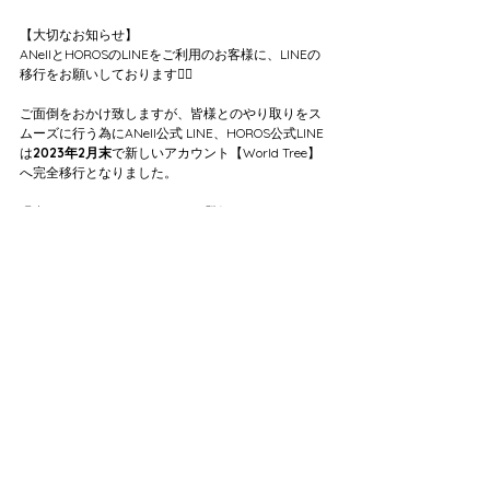
【大切なお知らせ】
ANellとHOROSのLINEをご利用のお客様に、LINEの
移行をお願いしております🙇‍♀️
ご面倒をおかけ致しますが、皆様とのやり取りをス
ムーズに行う為にANell公式 LINE、HOROS公式LINE
は
2023年2月末
で新しいアカウント【World Tree】
へ完全移行となりました。
現在、ANell・HOROS LINEをご登録頂いております
お客様はお手数ではございますが、下記のアカウン
トを再度ご登録お願い致します！
新アカウント【WorldTree】はこちら
https://lin.ee/N4QFZt2