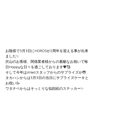
お陰様で3月3日にHOROSが2周年を迎える事が出来
ました✨
沢山のお客様、関係業者様からの素敵なお祝いで毎
日Happyな日々を過ごしております💖🥰
そして今年はANellスタッフからのサプライズが😳
タカハシからは3月3日の当日にサプライズケーキと
お祝い🥳
ワタナベからはそっくりな似顔絵のステッカー✨