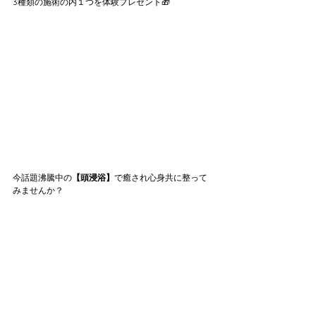
3種類の施術の内１つを体験プレゼント🎁
今話題沸騰中の
【頭浸浴】
で癒され心身共に整って
みませんか？