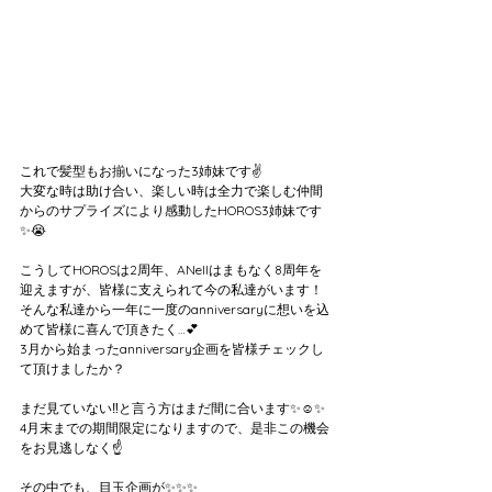
これで髪型もお揃いになった3姉妹です✌️
大変な時は助け合い、楽しい時は全力で楽しむ仲間
からのサプライズにより感動したHOROS3姉妹です
✨😭
こうしてHOROSは2周年、ANellはまもなく8周年を
迎えますが、皆様に支えられて今の私達がいます！
そんな私達から一年に一度のanniversaryに想いを込
めて皆様に喜んで頂きたく…💕
3月から始まったanniversary企画を皆様チェックし
て頂けましたか？
まだ見ていない‼️と言う方はまだ間に合います✨☺️✨
4月末までの期間限定になりますので、是非この機会
をお見逃しなく☝️
その中でも、目玉企画が✨✨✨