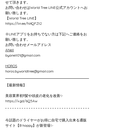
せて頂きます。
お問い合わせはWorld Tree LINE公式アカウントへお
願い致します。
【World Tree LINE】
https://lin.ee/N4QFZt2
※LINEアプリをお持ちでない方は下記へご連絡をお
願い致します。
お問い合わせメールアドレス
ANell
byanell01@gmail.com
HOROS
horos.byworldtree@gmail.com
【最新情報】
美容業界初‼️髪や頭皮の老化を改善✨
https://x.gd/6Q5Aw
今話題のドライヤーがお得に自宅で購入出来る通販
サイト【B happy】が新登場✨