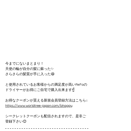
今までにないまとまり！
天使の輪が自分の髪に蘇った✨
さらさらの髪質が手に入った😆
と使用されているお客様からの満足度が高いReFaの
ドライヤーがお得にご自宅で購入出来ます☝️
お得なクーポンが貰える新規会員登録方法はこちら↓
https://www.worldtree-japan.com/bhappy
シークレットクーポンも配信されますので、是非ご
登録下さい😊