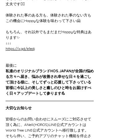
丈夫です🙆‍♀️
体験された事のある方も、体験された事のない方も
この機会にHappyな体験を味わって下さい🤗
もちろん、それ以外でもまだまだHappyな特典はあ
ります✨
↓↓↓
https://x.gd/e1edj
最後に
私達のオリジナルブランドHOS.JAPANが全国の悩め
る方々へ届き、悩みが改善され幸せな日々を過ごし
て頂ける様に、そしてずっと応援して下さっている
皆様に今以上の美しさと癒しのひと時をお届けすべ
く日々アップデートして参ります💪
大切なお知らせ
皆様からのお問い合わせにスムーズにご対応させて
頂く為に、ANell(HOROS)LINE公式アカウントは
World Tree LINE公式アカウントへ移行致します。
そちら伴い、ご予約アプリのチャット機能を停止さ