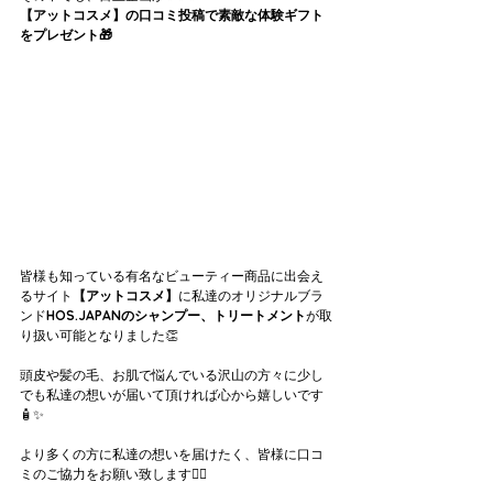
【アットコスメ】の口コミ投稿で素敵な体験ギフト
をプレゼント🎁
皆様も知っている有名なビューティー商品に出会え
るサイト
【アットコスメ】
に私達のオリジナルブラ
ンド
HOS.JAPANのシャンプー、トリートメント
が取
り扱い可能となりました👏
頭皮や髪の毛、お肌で悩んでいる沢山の方々に少し
でも私達の想いが届いて頂ければ心から嬉しいです
🧴‎✨
より多くの方に私達の想いを届けたく、皆様に口コ
ミのご協力をお願い致します🙇‍♀️